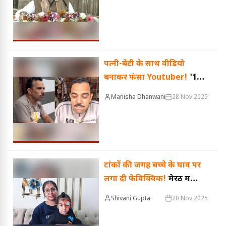
रैपिड-मेट्रो रेल का किया उद्घाटन
पत्नी-बेटी के साथ वीडियो
बनाकर फंसा Youtuber!
'10
रुपए वाला बिस्कुट' वाले शादाब
Manisha Dhanwani
28 Nov 2025
को क्यों जाना पड़ा जेल? रिहाई
के बाद मांगी माफी
टांकों की जगह बच्चे के घाव पर
लगा दी फेविक्विक!
मेरठ में
डॉक्टर की लापरवाही का चौंकाने
Shivani Gupta
20 Nov 2025
वाला मामला