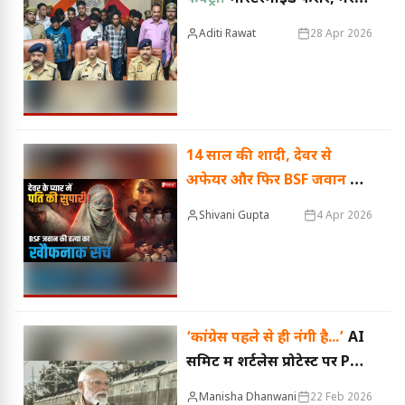
में अवैध हथियार नेटवर्क का
Aditi Rawat
28 Apr 2026
भंडाफोड़
14 साल की शादी, देवर से
अफेयर और फिर BSF जवान की
हत्या...
जेवर गिरवी रखकर पत्नी
Shivani Gupta
4 Apr 2026
ने दी पति की सुपारी!
‘कांग्रेस पहले से ही नंगी है...’
AI
समिट में शर्टलेस प्रोटेस्ट पर PM
मोदी ने साधा निशाना, मेरठ में
Manisha Dhanwani
22 Feb 2026