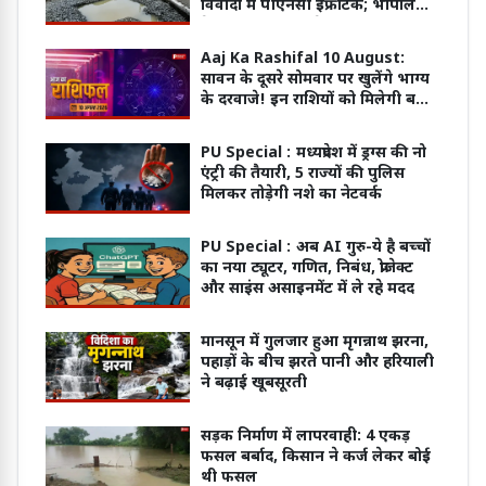
विवादों में पीएनसी इंफ्राटेक; भोपाल
वेस्टर्न बायपास का ठेका भी इसी कंपनी
के पास
Aaj Ka Rashifal 10 August:
सावन के दूसरे सोमवार पर खुलेंगे भाग्य
के दरवाजे! इन राशियों को मिलेगी बड़ी
खुशखबरी
PU Special :
मध्यप्रदेश में ड्रग्स की नो
एंट्री की तैयारी, 5 राज्यों की पुलिस
मिलकर तोड़ेगी नशे का नेटवर्क
PU Special :
अब AI गुरु-ये है बच्चों
का नया ट्यूटर, गणित, निबंध, प्रोजेक्ट
और साइंस असाइनमेंट में ले रहे मदद
मानसून में गुलजार हुआ मृगन्नाथ झरना,
पहाड़ों के बीच झरते पानी और हरियाली
ने बढ़ाई खूबसूरती
सड़क निर्माण में लापरवाही: 4 एकड़
फसल बर्बाद, किसान ने कर्ज लेकर बोई
थी फसल