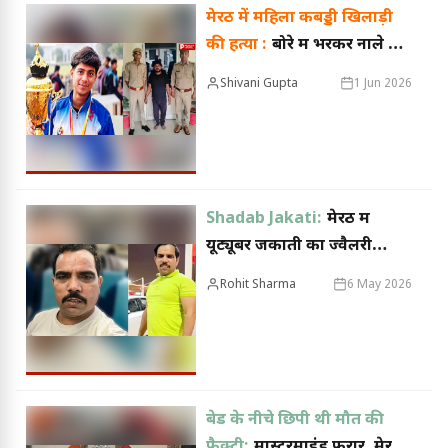
मेरठ में महिला कबड्डी खिलाड़ी
की हत्या :
बोरे में भरकर नाले में
फेंका शव, 16 अप्रैल से थी
Shivani Gupta
1 Jun 2026
लापता; आरोपी गिरफ्तार
Shadab Jakati:
मेरठ में
यूट्यूबर जकाती का ज्वैलरी
शोरूम सील, कुछ दिन पहले ही
Rohit Sharma
6 May 2026
हुआ था उद्घाटन
बेड के नीचे छिपी थी मौत की
फैक्ट्री:
मास्टरमाइंड फरार, मेरठ