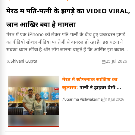
मेरठ में पति-पत्नी के झगड़े का VIDEO VIRAL,
जानें आखिर क्या है मामला
मेरठ में एक iPhone को लेकर पति-पत्नी के बीच हुए जबरदस्त झगड़े
का वीडियो सोशल मीडिया पर तेजी से वायरल हो रहा है। इस घटना ने
सबका ध्यान खींचा है और लोग जानना चाहते हैं कि आखिर इस बवाल
की असली वजह क्या थी। पूरी खबर जानने के लिए पढ़ें यह लेख।
Shivani Gupta
25 Jul 2026
मेरठ में खौफनाक साजिश का
खुलासा:
पत्नी ने ड्राइवर प्रेमी के
साथ मिलकर पति को डसवाया,
Garima Vishwakarma
18 Jul 2026
20 लाख के बीमा पर थी नजर