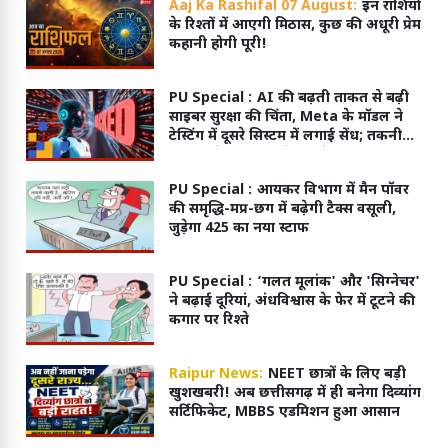
Aaj Ka Rashifal 07 August:
इन राशियों
के रिश्तों में आएगी मिठास, कुछ की अधूरी प्रेम
कहानी होगी पूरी!
PU Special :
AI की बढ़ती ताकत से बढ़ी
साइबर सुरक्षा की चिंता, Meta के मॉडल ने
टेस्टिंग में दूसरे सिस्टम में लगाई सेंध; तकनीकी
गड़बड़ी से मिली इंटरनेट एक्सेस
PU Special :
आयकर विभाग में मैन पॉवर
की समृद्धि-मप्र-छग में बढ़ेगी टैक्स वसूली,
जुड़ेगा 425 का नया स्टाफ
PU Special :
‘गलत मूलांक' और 'सिग्नेचर'
ने बढ़ाई दूरियां, अंधविश्वास के फेर में टूटने की
कगार पर रिश्ते
Raipur News:
NEET छात्रों के लिए बड़ी
खुशखबरी! अब छत्तीसगढ़ में ही बनेगा दिव्यांग
सर्टिफिकेट, MBBS एडमिशन हुआ आसान