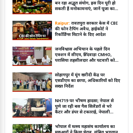
बन रहा अद्भुत संयोग, इस दिन पूरी हो
सकती हैं मनोकामनाएं, जानें पूजा का
शुभ मुहूर्त
Raipur:
रावतपुरा सरकार केस में CBI
की फोन टैपिंग अवैध, हाईकोर्ट ने
रिकॉर्डिंग्स मिटाने के दिए आदेश
जनविश्वास अभियान के पहले दिन
एक्शन में सीएम, छिंदवाड़ा CMHO,
परासिया तहसीलदार और पटवारी को
किया सस्पेंड
सोहागपुर में मूंग खरीदी केंद्र पर
एसडीएम का छापा, अधिकारियों को दिए
सख्त निर्देश
NH719 पर भीषण हादसा; नेपाल से
पुणे जा रही बस गैस सिलेंडरों से भरे
कैंटर और डंपर से टकाराई, नेपाली
महिला की मौत, 15 घायल
भोपाल में मत्स्य महासंघ कार्यालय का
मछुआरों ने किया घेराव, लंबित भुगतान