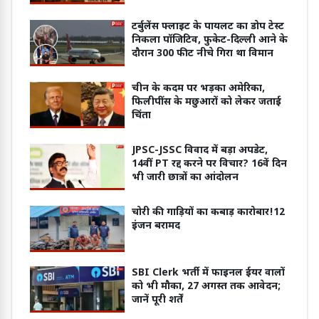
अपराध से लड़ना उतना ही आसान होगा’
टर्बुलेंस फ्लाइट के पायलट का डोप टेस्ट
निकला पॉजिटिव, फुकेट-दिल्ली आने के
दौरान 300 फीट नीचे गिरा था विमान
चीन के कदम पर भड़का अमेरिका,
फिलीपींस के मछुआरों को लेकर जताई
चिंता
JPSC-JSSC विवाद में बड़ा अपडेट,
14वीं PT रद्द करने पर विचार? 16वें दिन
भी जारी छात्रों का आंदोलन
चोरी की गाड़ियों का कबाड़ कारोबार!12
इंजन बरामद
SBI Clerk भर्ती में फाइनल ईयर वालों
को भी मौका, 27 अगस्त तक आवेदन;
जानें पूरी शर्तें