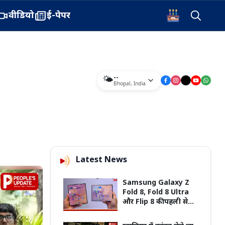
वीडियो
ई-पेपर
--
🌤️
Bhopal
,
India
Latest News
Samsung Galaxy Z
Fold 8, Fold 8 Ultra
और Flip 8 की पहली सेल
आज से, ₹1.05 लाख तक की
बचत का मौका