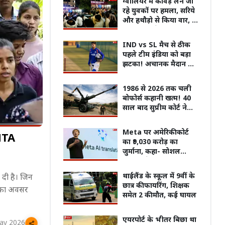
ग्वालियर में कांवड़ लेने जा
रहे युवकों पर हमला, सरिये
और हथौड़ो से किया वार, दो
गंभीर रूप से घायल, 20
आरोपियों पर केस दर्ज
IND vs SL मैच से ठीक
पहले टीम इंडिया को बड़ा
झटका! अचानक मैदान से
बाहर हुए शुभमन गिल
1986 से 2026 तक चली
बोफोर्स कहानी खत्म! 40
साल बाद सुप्रीम कोर्ट ने
खारिज की आखिरी
याचिका, जानिए क्यों नहीं
Meta पर अमेरिकी कोर्ट
 NTA
साबित हुए आरोप?
का ₹9,030 करोड़ का
जुर्माना, कहा- सोशल
मीडिया से युवाओं की मेंटल
हेल्थ पर पड़ा बुरा असर
' गाने से वायरल हुए
पंखे से सुखाया जा रहा लखनऊ-कानपुर
MP में
थाईलैंड के स्कूल में 9वीं के
 दी है। जिन
ची, JPSC-JSSC छात्रों का
एक्सप्रेसवे, अखिलेश यादव ने शेयर किया
16 जिल
छात्र की फायरिंग, शिक्षक
ने का अवसर
वायरल Video!
समेत 2 की मौत, कई घायल
एयरपोर्ट के भीतर बिछा था
ay 2026