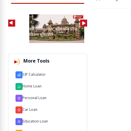
AI की मदद से 2-3 बाघ, तें
प्रदेश का सबसे पुराना GRMC बनेगा मध्य प्रदेश
कुत्तों के बीच खोज निकाला
की पहली मेडिकल यूनिवर्सिटी
103 M'
More Tools
SIP Calculator
Home Loan
Personal Loan
Car Loan
Education Loan