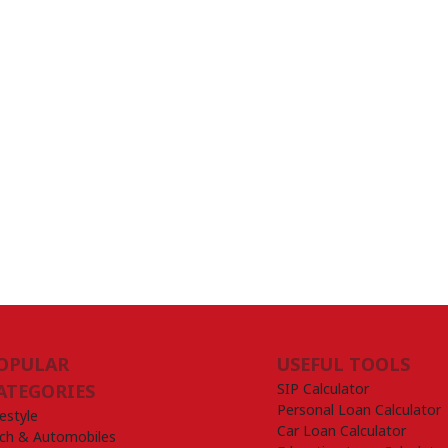
OPULAR
USEFUL TOOLS
SIP Calculator
ATEGORIES
Personal Loan Calculator
festyle
Car Loan Calculator
ch & Automobiles