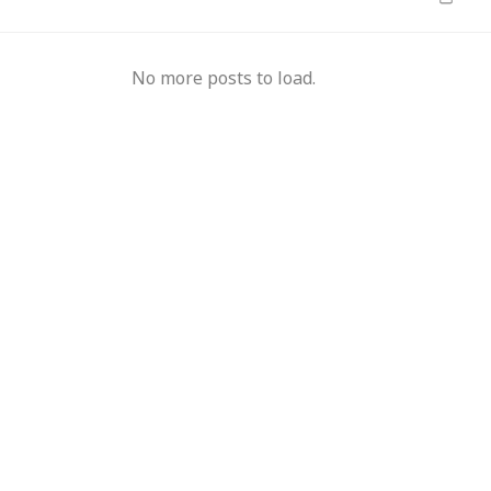
मुख्यमंत्री का किस्सा-
नेहरू के विरोध पर कांग्रेस
No more posts to load.
दुए,भालू और जंगली
से बाहर हुए; एक साथ तीन चुनाव हारने का रिकॉर्ड,
15 साल 
 गया खूंखार बाघ 'PN
विधायकों की किडनैपिंग के बाद सीएम बने डीपी
से अनिश
मिश्र
ऑपरेटर