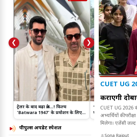
❮
❯
CUET UG 20
कराएगी दोबार
ट्रेलर के बाद बढ़ा क्रेज...! फिल्म
भोपाल में दुकानें सील, व्य
CUET UG 2026 की 30
'Batwara 1947' के प्रमोशन के लिए
फूटा गुस्सा, नगर निगम 
अभ्यर्थियों की परीक्ष
Ahmedabad पहुंचे Sunny Deol
जोरदार प्रदर्शन
मिलेगा। एजेंसी जल्द
पीपुल्स अपडेट स्पेशल
Sona Rajput