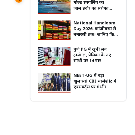
गोल्ड स्मगलिंग का
जाल,इंदौर का सर्राफा
कारोबारी निकला सरगना
National Handloom
पुरानी बसों के नियम पर बवाल, 7 अगस्त
Day 2026: कांजीवरम से
्चितकालीन हड़ताल पर जाएंगे प्राइवेट बस
प्रदेश का सबसे पुराना GRMC बनेगा मध्य प्रदेश
बनारसी तक! जानिए किस
्स
की पहली मेडिकल यूनिवर्सिटी
राज्य की कौन-सी हैंडलूम
साड़ी, सबसे ज्यादा है
पुणे PG में खूनी लव
मशहूर
ट्रायंगल, प्रेमिका के नए
साथी पर 14 वार
NEET-UG में बड़ा
खुलासा! CBI चार्जशीट में
एक्सपर्ट्स पर गंभीर
आरोप, NTA के एक्सपर्ट्स
ने कराया पेपर लीक