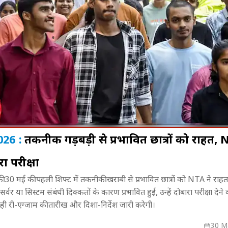
26 :
तकनीकी गड़बड़ी से प्रभावित छात्रों को राहत,
ा परीक्षा
ापारियों का
Mahabharata के भीम से WWE
'दिल ना लिया...
 मई की पहली शिफ्ट में तकनीकी खराबी से प्रभावित छात्रों को NTA ने राहत
के खिलाफ
रेसलर तक, जानिए Saurav Gurjar का
'धूम' पहुंचे रां
ा सर्वर या सिस्टम संबंधी दिक्कतों के कारण प्रभावित हुई, उन्हें दोबारा परीक्षा दे
दमदार सफर
किया समर्थन!
 ही री-एग्जाम की तारीख और दिशा-निर्देश जारी करेगी।
30 M