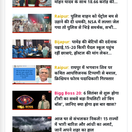
मोहन यादव के साथ 18.66 करोड़ की
परियोजना का शुभारंभ
Raipur:
पुलिस वाहन को पेट्रोल बम से
उड़ाने की दी धमकी, NSA में लल्ला जेल
गया तो पुलिस से भिड़े समर्थक, सभी
आरोपी गिरफ्तार
Bijapur:
पामेड़ की बेटियों की दर्दनाक
पढ़ाई,15-20 किमी पैदल स्कूल पहुंच
रहीं छात्राएं, हॉस्टल की मांग लेकर
कलेक्ट्रेट पहुंचीं
Raipur:
रायपुर में भगवान शिव पर
कथित आपत्तिजनक टिप्पणी से बवाल,
क्रिश्चियन फोरम पदाधिकारी गिरफ्तार
Bigg Boss 20:
6 सितंबर से शुरू होगा
टीवी का सबसे बड़ा रियलिटी शो'बिग
बॉस', जानिए क्या होगा इस बार खास?
आज घर से संभलकर निकलें! 15 राज्यों
में भारी बारिश और आंधी का अलर्ट,
जानें अपने शहर का हाल