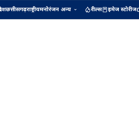
रदेश
छत्तीसगढ़
राष्ट्रीय
मनोरंजन
अन्य
रील्स
इमेज स्टोरीज