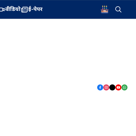
वीडियो
ई-पेपर