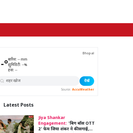
Bhopal
बारिश:
--
mm
--
°
ह्यूमिडिटी:
--
%
हवा:
--
देखें
Source:
AccuWeather
Latest
Posts
Jiya Shankar
Engagement:
'बिग बॉस OTT
2' फेम जिया शंकर ने की सगाई,