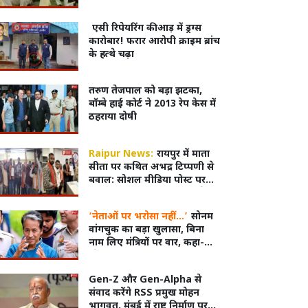
पहली बार दिखाया मंगेतर करण
धनक का चेहरा, रोमांटिक तस्वीरें
एसी रिपेयरिंग की आड़ में ड्रग्स
VIRAL
कारोबार! फरार आरोपी क्राइम ब्रांच
के हत्थे चढ़ा
तरुण तेजपाल को बड़ा झटका,
बॉम्बे हाई कोर्ट ने 2013 रेप केस में
ठहराया दोषी
Raipur News:
रायपुर में माता
सीता पर कथित अभद्र टिप्पणी से
बवाल: सोशल मीडिया पोस्ट पर
बजरंग दल का प्रदर्शन, युवक के
खिलाफ FIR दर्ज
‘नेताओं पर भरोसा नहीं…’
सोनम
वांगचुक का बड़ा खुलासा, बिना
नाम लिए मंत्रियों पर वार, कहा-
‘मेरा भरोसा टूट गया’
Gen-Z और Gen-Alpha से
संवाद करेंगे RSS प्रमुख मोहन
भागवत, मुंबई में राष्ट्र निर्माण पर