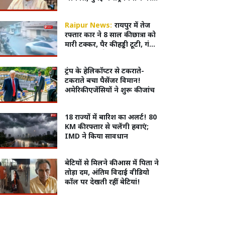
होगी चर्चा!
Raipur News:
रायपुर में तेज
रफ्तार कार ने 8 साल की छात्रा को
मारी टक्कर, पैर की हड्डी टूटी, गंभीर
हालत में एम्स रेफर:video वायरल
ट्रंप के हेलिकॉप्टर से टकराते-
टकराते बचा पैसेंजर विमान!
अमेरिकी एजेंसियों ने शुरू की जांच
18 राज्यों में बारिश का अलर्ट! 80
KM की रफ्तार से चलेंगी हवाएं;
IMD ने किया सावधान
बेटियों से मिलने की आस में पिता ने
तोड़ा दम, अंतिम विदाई वीडियो
कॉल पर देखती रहीं बेटियां!