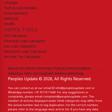
Lifestyle
Tech & Automobiles
Entertainment
National
Health
USEFUL TOOLS
SIP Calculator
Personal Loan Calculator
Car Loan Calculator
Education Loan Calculator
Income Tax Calculator
About Us
Contact Us
Privacy Policy
Career
Disclaimer
Advertise With Us
Complaint Redressal
Sitemap
Peoples Update © 2026, All Rights Reserved.
You can contact us at our email ID
info@peoplesupdate.com
or
WhatsApp number
+91 91119 11644
. For any suggestions or
complaints, please email
complaint@peoplesupdate.com
. The
number of articles displayed under Hindi categories may differ from
the actual number due to tag duplication. For the correct number,
please refer to the language-wise article list. If you have any data