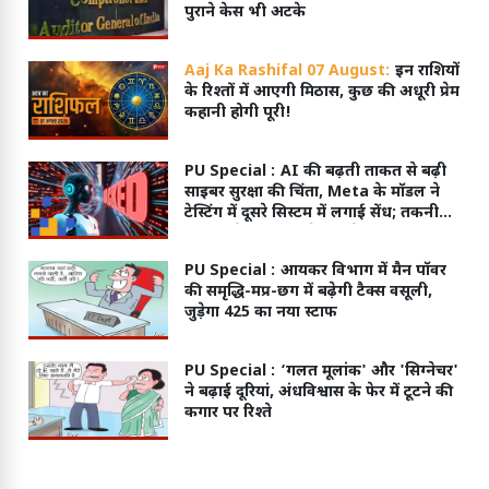
पुराने केस भी अटके
Aaj Ka Rashifal 07 August:
इन राशियों
के रिश्तों में आएगी मिठास, कुछ की अधूरी प्रेम
कहानी होगी पूरी!
PU Special :
AI की बढ़ती ताकत से बढ़ी
साइबर सुरक्षा की चिंता, Meta के मॉडल ने
टेस्टिंग में दूसरे सिस्टम में लगाई सेंध; तकनीकी
गड़बड़ी से मिली इंटरनेट एक्सेस
PU Special :
आयकर विभाग में मैन पॉवर
की समृद्धि-मप्र-छग में बढ़ेगी टैक्स वसूली,
जुड़ेगा 425 का नया स्टाफ
PU Special :
‘गलत मूलांक' और 'सिग्नेचर'
ने बढ़ाई दूरियां, अंधविश्वास के फेर में टूटने की
कगार पर रिश्ते