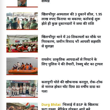
सस्पेंड
खिलचीपुर अस्पताल की 3 दुकानें सील, 1.95
लाख रुपए किराया था बकाया; कार्रवाई शुरू
होते ही कुछ दुकानदारों ने जमा की राशि
खिलचीपुर थाने में 20 शिकायतों का मौके पर
निराकरण, जमीन विवाद भी आपसी सहमति
से सुलझा
रायसेन: प्राकृतिक आपदाओं से निपटने के
लिए पुलिस ने की तैयारी, रेस्क्यू बोट का ट्रायल
कलयुगी पोते की खौफनाक करतूत, रोक-टोक
से नाराज होकर घोंट दिया 80 वर्षीय दादा का
गला
Durg Bhilai:
भिलाई में BSP के खिलाफ
फूटा गुस्सा, बैरिकेड तोड़कर आगे बढ़े