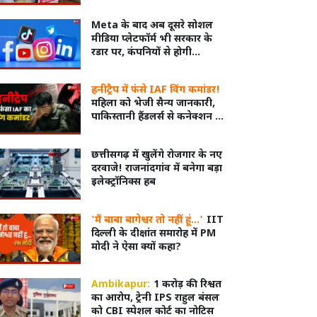
सामने
Meta के बाद अब दूसरे सोशल
मीडिया प्लेटफॉर्म भी सरकार के
रडार पर, कंपनियों से होगी
पूछताछ; इंटरमीडियरी स्टेटस की
जांच
हनीट्रैप में फंसे IAF विंग कमांडर!
महिला को भेजी सैन्य जानकारी,
पाकिस्तानी हैंडलर्स से कनेक्शन की
जांच
छत्तीसगढ़ में खुलेंगे रोजगार के नए
दरवाजे! राजनांदगांव में बनेगा बड़ा
इलेक्ट्रॉनिक्स हब
'मैं बाबा बागेश्वर तो नहीं हूं...'
IIT
दिल्ली के दीक्षांत समारोह में PM
मोदी ने ऐसा क्यों कहा?
Ambikapur:
1 करोड़ की रिश्वत
का आरोप, ट्रेनी IPS राहुल बंसल
को CBI स्पेशल कोर्ट का नोटिस