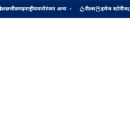
रदेश
छत्तीसगढ़
राष्ट्रीय
मनोरंजन
अन्य
रील्स
इमेज स्टोरीज