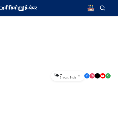
वीडियो
ई-पेपर
--
🌤️
Bhopal
,
India