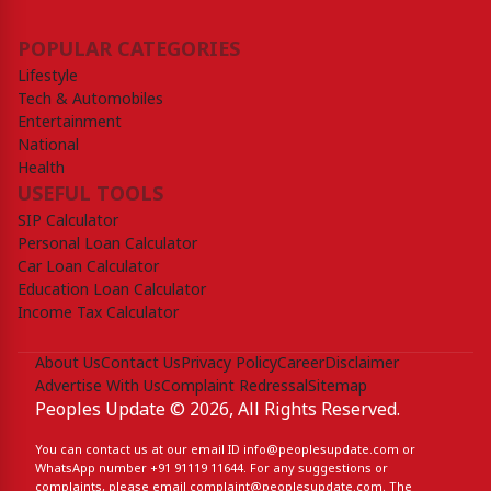
POPULAR CATEGORIES
Lifestyle
Tech & Automobiles
Entertainment
National
Health
USEFUL TOOLS
SIP Calculator
Personal Loan Calculator
Car Loan Calculator
Education Loan Calculator
Income Tax Calculator
About Us
Contact Us
Privacy Policy
Career
Disclaimer
Advertise With Us
Complaint Redressal
Sitemap
Peoples Update © 2026, All Rights Reserved.
You can contact us at our email ID
info@peoplesupdate.com
or
WhatsApp number
+91 91119 11644
. For any suggestions or
complaints, please email
complaint@peoplesupdate.com
. The