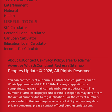
Tech & Automobiles
Entertainment
National
Health
USEFUL TOOLS
SIP Calculator
Personal Loan Calculator
Car Loan Calculator
Education Loan Calculator
Income Tax Calculator
About Us
Contact Us
Privacy Policy
Career
Disclaimer
Advertise With Us
Complaint Redressal
Sitemap
Peoples Update © 2026, All Rights Reserved.
You can contact us at our email ID
info@peoplesupdate.com
or
WhatsApp number
+91 91119 11644
. For any suggestions or
complaints, please email
complaint@peoplesupdate.com
. The
number of articles displayed under Hindi categories may differ from
the actual number due to tag duplication. For the correct number,
please refer to the language-wise article list. If you have any data
privacy concerns, please contact
office@peoplesupdate.com
.