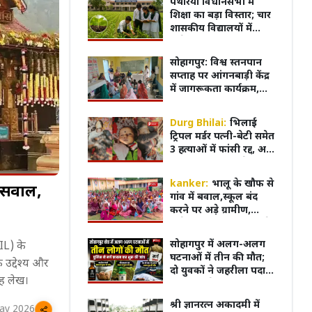
पथरिया विधानसभा में
ऑनलाइन
शिक्षा का बड़ा विस्तार; चार
शासकीय विद्यालयों में
खुलेगा कृषि संकाय,
विद्यार्थियों को घर के पास
सोहागपुर: विश्व स्तनपान
मिलेगी आधुनिक शिक्षा
सप्ताह पर आंगनबाड़ी केंद्र
में जागरूकता कार्यक्रम,
शिशु को मां का पहला दूध
पिलाना आवश्यक
Durg Bhilai:
भिलाई
ट्रिपल मर्डर पत्नी-बेटी समेत
3 हत्याओं में फांसी रद्द, अब
आखिरी सांस तक जेल में
रहेगा रवि शर्मा
kanker:
भालू के खौफ से
 सवाल,
गांव में बवाल,स्कूल बंद
करने पर अड़े ग्रामीण,
कलेक्टर-विधायक को मौके
पर बुलाने की मांग
म का किरदार निभाने के
ट्रेलर के बाद बढ़ा क्रेज...! फिल्म
भोपाल म
सोहागपुर में अलग-अलग
IL) के
ने खुद को कैसे पूरी तरह
'Batwara 1947' के प्रमोशन के लिए
फूटा ग
घटनाओं में तीन की मौत;
उद्देश्य और
Ahmedabad पहुंचे Sunny Deol
जोरदार 
दो युवकों ने जहरीला पदार्थ
यह लेख।
का किया सेवन, अज्ञात वृद्ध
का शव पटरियों पर मिला
श्री ज्ञानरत्न अकादमी में
ay 2026