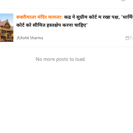
सबरीमाला मंदिर मामला:
केंद्र ने सुप्रीम कोर्ट में रखा पक्ष, 'धार्
मुख्यमंत्री का किस्सा-
नेहरू के विरोध पर कांग्रेस
दुए,भालू और जंगली
से बाहर हुए; एक साथ तीन चुनाव हारने का रिकॉर्ड,
15 साल 
कोर्ट को सीमित हस्तक्षेप करना चाहिए'
 गया खूंखार बाघ 'PN
विधायकों की किडनैपिंग के बाद सीएम बने डीपी
से अनिश
मिश्र
ऑपरेटर
Rohit Sharma
7
No more posts to load.