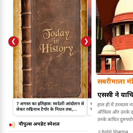
❮
❯
सबरीमाला मंदि
एससी ने याच
7 अगस्त का इतिहास: स्वदेशी आंदोलन से
07 अगस्त लव राशिफल: क
हाल ही में उच्चतम 
लेकर रवींद्रनाथ टैगोर के निधन तक,
पॉजिटिव जवाब, किसके रिश
औचित्य और उनके दाख
जानिए इस दिन हुईं प्रमुख ऐतिहासिक
आज नया मोड़
उनके कथित दुरुपयोग
घटनाएं।
पीपुल्स अपडेट स्पेशल
Rohit Sharma