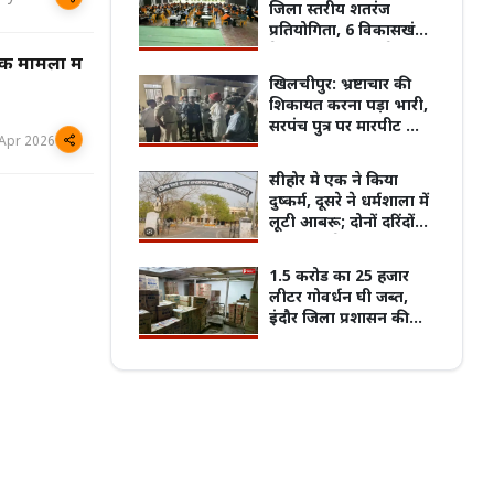
जिला स्तरीय शतरंज
प्रतियोगिता, 6 विकासखंडों
के 180 खिलाड़ियों ने
मिक मामलों में
दिखाई प्रतिभा
खिलचीपुर: भ्रष्टाचार की
पुरानी बसों के नियम पर बवाल, 7 अगस्त
शिकायत करना पड़ा भारी,
्चितकालीन हड़ताल पर जाएंगे प्राइवेट बस
प्रदेश का सबसे पुराना GRMC बनेगा मध्य प्रदेश
सरपंच पुत्र पर मारपीट का
्स
की पहली मेडिकल यूनिवर्सिटी
 Apr 2026
आरोप
सीहोर मे एक ने किया
दुष्कर्म, दूसरे ने धर्मशाला में
लूटी आबरू; दोनों दरिंदों
को ताउम्र जेल
1.5 करोड का 25 हजार
लीटर गोवर्धन घी जब्त,
इंदौर जिला प्रशासन की
बड़ी कार्रवाई