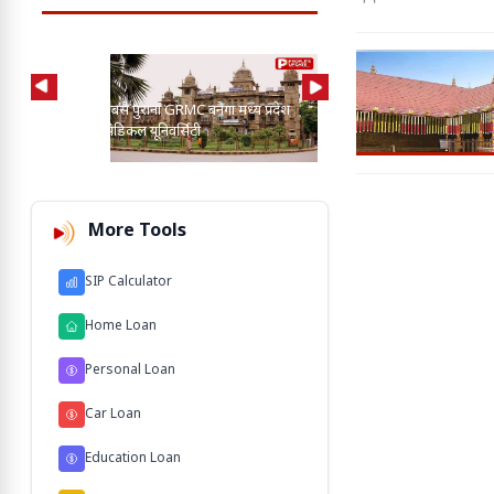
AI की मदद से 2-3 बाघ, तें
प्रदेश का सबसे पुराना GRMC बनेगा मध्य प्रदेश
कुत्तों के बीच खोज निकाला
की पहली मेडिकल यूनिवर्सिटी
103 M'
More Tools
SIP Calculator
Home Loan
Personal Loan
Car Loan
Education Loan