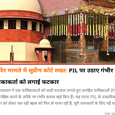
र मामले में सुप्रीम कोर्ट सख्त:
PIL पर उठाए गंभीर
िकाकर्ता को लगाई फटकार
िसे मिलेगा
संगीत, संस्कृति और नृत्य...! BRICS
महाभारत में भी
न्यायालय ने एक याचिकाकर्ता को कड़ी फटकार लगाते हुए जनहित याचिकाओं (P
्ते में आएगा
Cultural Event में झूम उठा भोपाल
लिए सौरव गुर्जर 
िल करने के तरीके पर गंभीर सवाल खड़े किए हैं। यह घटना PIL के वास्तविक 
बदला?
 को लेकर चल रही बहस को फिर से गरमा रही है, पूरी जानकारी के लिए पढ़ें 
6 M