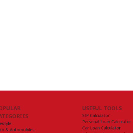
OPULAR
USEFUL TOOLS
SIP Calculator
ATEGORIES
Personal Loan Calculator
festyle
Car Loan Calculator
ch & Automobiles