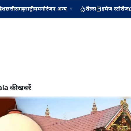
रदेश
छत्तीसगढ़
राष्ट्रीय
मनोरंजन
अन्य
रील्स
इमेज स्टोरीज
ala
की खबरें