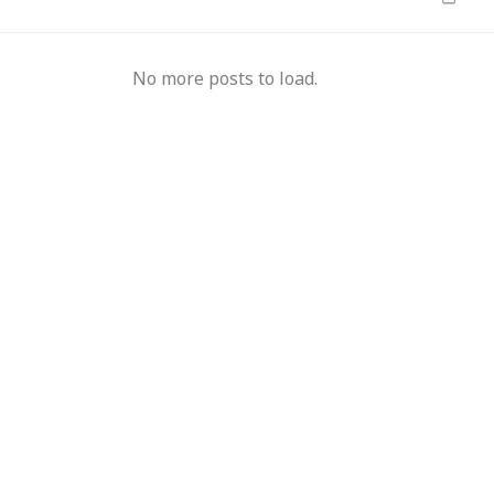
No more posts to load.
म पर बवाल, 7 अगस्त
2031 तक नर्मदा के हिस्से का पूरा पानी उपयोग
इंडियन 
 जाएंगे प्राइवेट बस
करेगा मप्र, 20 हजार करोड़ से अधिक की 36
कई जिंद
परियोजनाएं बन रहीं
के इंतजा