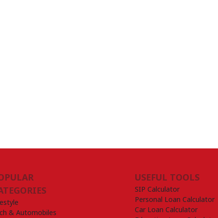
OPULAR
USEFUL TOOLS
SIP Calculator
ATEGORIES
Personal Loan Calculator
festyle
Car Loan Calculator
ch & Automobiles