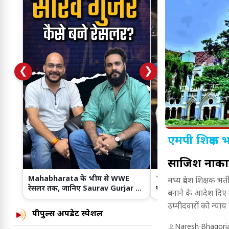
❮
❯
एमपी शिक्षक भ
साजिश नाकाम
Mahabharata के भीम से WWE
'दिल ना लिया...' गाने से 
मध्य प्रदेश शिक्षक भ
रेसलर तक, जानिए Saurav Gurjar का
पहुंचे रांची, JPSC-JSSC छा
बनाने के आदेश दिए 
दमदार सफर
समर्थन!
उम्मीदवारों को न्या
पीपुल्स अपडेट स्पेशल
Naresh Bhagori