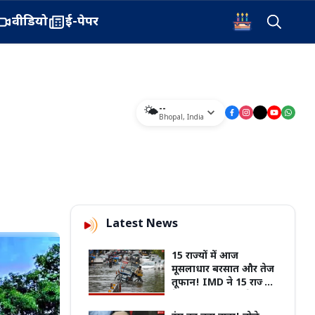
वीडियो
ई-पेपर
--
🌤️
Bhopal
,
India
Latest News
15 राज्यों में आज
मूसलाधार बरसात और तेज
तूफान! IMD ने 15 राज्यों
के लिए जारी किया रेड और
ऑरेंज अलर्ट