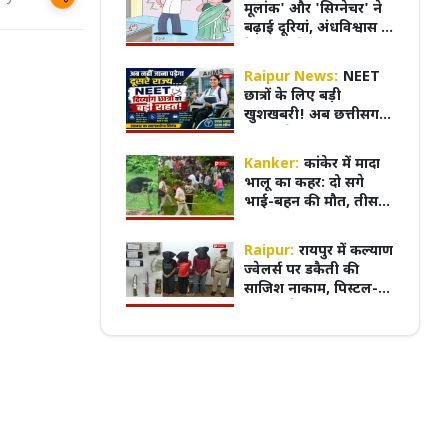
मूलांक' और 'सिग्नेचर' ने
बढ़ाई दूरियां, अंधविश्वास के
फेर में टूटने की कगार पर
मुख्यमंत्री का किस्सा-
नेहरू के विरोध पर कांग्रे
रिश्ते
Raipur News:
NEET
ऑर्गन डोनेशन-डे, एक 'हां' बचा सकती है
से बाहर हुए; एक साथ तीन चुनाव हारने का रिकॉर
छात्रों के लिए बड़ी
गियां, मध्यप्रदेश में हजारों मरीज अंगदान
विधायकों की किडनैपिंग के बाद सीएम बने डीपी
खुशखबरी! अब छत्तीसगढ़
र में
मिश्र
में ही बनेगा दिव्यांग
सर्टिफिकेट, MBBS
Kanker:
कांकेर में मादा
एडमिशन हुआ आसान
भालू का कहर: दो सगे
भाई-बहन की मौत, तीसरी
बहन जिंदगी की जंग लड़
रही,4 घंटे बाद काबू में
Raipur:
रायपुर में कल्याण
आया भालू
ज्वेलर्स पर डकैती की
साजिश नाकाम, पिस्टल-
कारतूस के साथ 3 आरोपी
गिरफ्तार