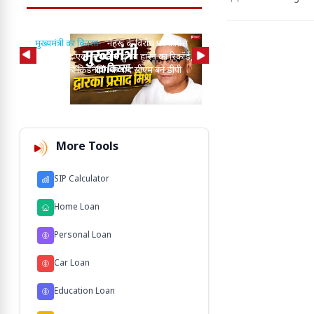
मुख्यमंत्री का किस्सा-
नेहरू के विरोध पर कांग्रेस
से बाहर हुए; एक साथ तीन चुनाव हारने का रिकॉर्ड,
15 साल पुरानी बसों के निय
विधायकों की किडनैपिंग के बाद सीएम बने डीपी
से अनिश्चितकालीन हड़ताल पर
मिश्र
ऑपरेटर्स
More Tools
SIP Calculator
Home Loan
Personal Loan
Car Loan
Education Loan