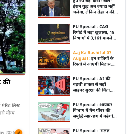
ट्रंप का बड़ा दावा! बोले-
ईरान युद्ध अब ज्यादा नहीं
चलेगा, लेकिन तेहरान की
नई चाल ने बढ़ाई दुनिया
की चिंता
PU Special :
CAG
रिपोर्ट में बड़ा खुलासा, 18
विभागों में 3,161 मामले
लंबित; 25 साल पुराने केस
भी अटके
Aaj Ka Rashifal 07
August:
इन राशियों के
रिश्तों में आएगी मिठास,
कुछ की अधूरी प्रेम कहानी
होगी पूरी!
PU Special :
AI की
ट की
बढ़ती ताकत से बढ़ी
साइबर सुरक्षा की चिंता,
Meta के मॉडल ने टेस्टिंग
में दूसरे सिस्टम में लगाई
की वापसी, अगले 3 दिन
इलाज कराने अस्पताल पहुंची महिला के
पिता क
PU Special :
आयकर
 मेरिट लिस्ट
सेंध; तकनीकी गड़बड़ी से
री बारिश का अलर्ट
सिर पर गिरा छत का प्लास्टर, चूरू में बड़ा
VIDEO 
विभाग में मैन पॉवर की
मिली इंटरनेट एक्सेस
से योग्य
हादसा!
कहानी
समृद्धि-मप्र-छग में बढ़ेगी
टैक्स वसूली, जुड़ेगा 425
का नया स्टाफ
PU Special :
‘गलत
ay 2026