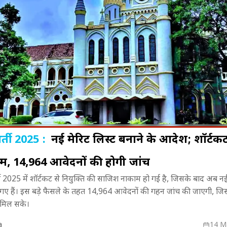
र्ती 2025 :
नई मेरिट लिस्ट बनाने के आदेश; शॉर्टक
, 14,964 आवेदनों की होगी जांच
वायरल हुए 'धूम'
पंखे से सुखाया जा रहा लखनऊ-कानपुर
MP में मानसून 
र्ती 2025 में शॉर्टकट से नियुक्ति की साजिश नाकाम हो गई है, जिसके बाद अब नई
त्रों का किया
एक्सप्रेसवे, अखिलेश यादव ने शेयर किया
16 जिलों में भा
गए हैं। इस बड़े फैसले के तहत 14,964 आवेदनों की गहन जांच की जाएगी, जिस
वायरल Video!
य मिल सके।
a
14 M