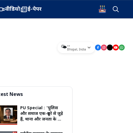
वीडियो
ई-पेपर
--
🌤️
Bhopal
,
India
test News
PU Special :
‘पुलिस
और समाज एक-दूसरे से जुड़े
हैं, थाना और जनता के बीच
जितना मजबूत भरोसा
होगा, अपराध से लड़ना