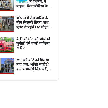
प्रेसवार्ता:
न पत्रकार, न
माइक...बिना मीडिया के
डीसीपी ने कर ली press
conference
भोपाल में तेज बारिश के
बीच निकली तिरंगा यात्रा,
लांक' और 'सिग्नेचर' ने बढ़ाई दूरियां,
MP में विद्यार्थियों के मानसिक स्वास्थ्य पर बनेगी
बुलेट से पहुंचे CM मोहन
ास के फेर में टूटने की कगार पर रिश्ते
नई नीति, हर स्कूल-कॉलेज में होंगे काउंसलर
यादव; बच्चों ने बढ़ाया
उत्साह
कैदी की मौत की जांच को
चुनौती देने वाली याचिका
खारिज
MP हाई कोर्ट को मिलेगा
नया जज, अमित लाहोटी
कल संभालेंगे जिम्मेदारी,
केंद्र सरकार ने जारी की
नियुक्ति अधिसूचना