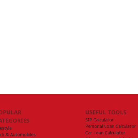
OPULAR
USEFUL TOOLS
SIP Calculator
ATEGORIES
Personal Loan Calculator
festyle
Car Loan Calculator
ch & Automobiles