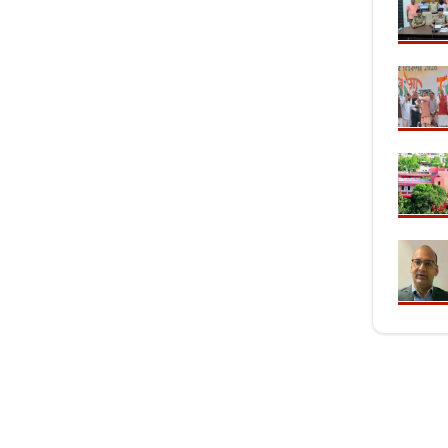
, 18 विभागों में 3,161
आयकर विभाग में मैन पॉवर की समृद्धि-मप्र-छग में
‘गलत मू
े केस भी अटके
बढ़ेगी टैक्स वसूली, जुड़ेगा 425 का नया स्टाफ
अंधविश्व