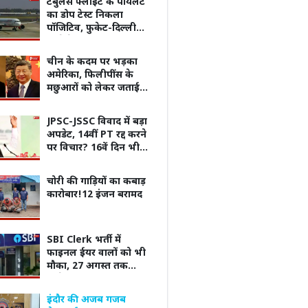
टर्बुलेंस फ्लाइट के पायलट
उतना ही आसान होगा’
का डोप टेस्ट निकला
पॉजिटिव, फुकेट-दिल्ली
आने के दौरान 300 फीट
नीचे गिरा था विमान
चीन के कदम पर भड़का
अमेरिका, फिलीपींस के
मछुआरों को लेकर जताई
चिंता
JPSC-JSSC विवाद में बड़ा
अपडेट, 14वीं PT रद्द करने
पर विचार? 16वें दिन भी
जारी छात्रों का आंदोलन
चोरी की गाड़ियों का कबाड़
कारोबार!12 इंजन बरामद
SBI Clerk भर्ती में
ID बदलने का मौका!
उज्जैन में हैंडलूम सेंटर शुरू, महिलाओं को
दुनिया
फाइनल ईयर वालों को भी
पडेट में बिना नया
प्रशिक्षण के साथ आत्मनिर्भर बनने और
से भी 
मौका, 27 अगस्त तक
Username बदल सकेंगे
15-20 हजार रुपये कमाने का अवसर!
आवेदन; जानें पूरी शर्तें
इंदौर की अजब गजब