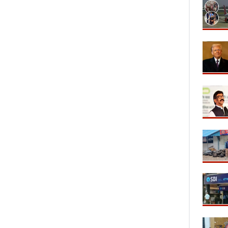
्षण और
दुनिया का सबसे छोटा युद्ध ब्रिटेन-
पुरानी Gmail 
इंस्पेक्शन
जांजीबार के बीच सिर्फ 38 मिनट चला,
Google के नए अ
ं बढ़ी सतर्कता
जानिए जंग की पूरी ऐतिहासिक कहानी।
अकाउंट बनाए 
यूजर्स।