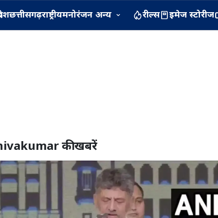
रदेश
छत्तीसगढ़
राष्ट्रीय
मनोरंजन
अन्य
रील्स
इमेज स्टोरीज
hivakumar
की खबरें