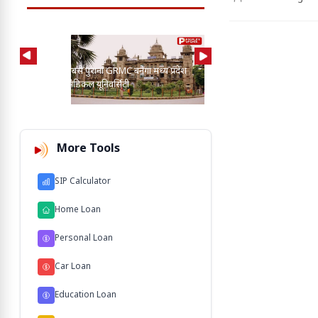
AI की मदद से 2-3 बाघ, तें
प्रदेश का सबसे पुराना GRMC बनेगा मध्य प्रदेश
कुत्तों के बीच खोज निकाला
की पहली मेडिकल यूनिवर्सिटी
103 M'
More Tools
SIP Calculator
Home Loan
Personal Loan
Car Loan
Education Loan