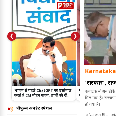
❮
❯
Karnataka
'सरकार', राज्य
भाषण से पहले ChatGPT का इस्तेमाल
बेगूसराय के सरकारी अस्पता
कर्नाटक में अब डीके
करते हैं CM मोहन यादव, छात्रों को दी
की जगह पैर पर बांधा लकड
मिल गया है। राज्यप
खास सलाह!
Video Viral!
हो गया है।
पीपुल्स अपडेट स्पेशल
Naresh Bhagori