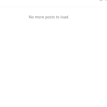
मुख्यमंत्री का किस्सा-
नेहरू के विरोध पर कांग्रेस
No more posts to load.
दुए,भालू और जंगली
से बाहर हुए; एक साथ तीन चुनाव हारने का रिकॉर्ड,
15 साल 
 गया खूंखार बाघ 'PN
विधायकों की किडनैपिंग के बाद सीएम बने डीपी
से अनिश
मिश्र
ऑपरेटर