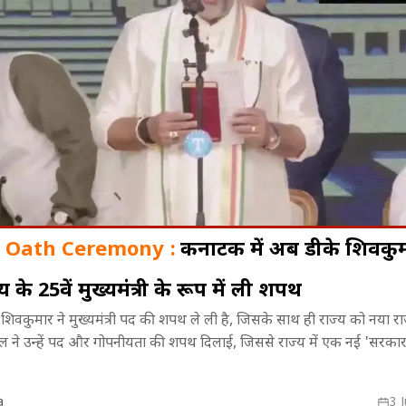
 Oath Ceremony :
कर्नाटक में अब डीके शिवकु
 के 25वें मुख्यमंत्री के रूप में ली शपथ
ल में प्लास्टर
7 अगस्त का इतिहास: स्वदेशी आंदोलन से
07 अगस्त लव र
 शिवकुमार ने मुख्यमंत्री पद की शपथ ले ली है, जिसके साथ ही राज्य को नया रा
़ी का कुट,
लेकर रवींद्रनाथ टैगोर के निधन तक,
पॉजिटिव जवाब, 
ाल ने उन्हें पद और गोपनीयता की शपथ दिलाई, जिससे राज्य में एक नई 'सरकार
जानिए इस दिन हुईं प्रमुख ऐतिहासिक
आज नया मोड़
घटनाएं।
a
3 