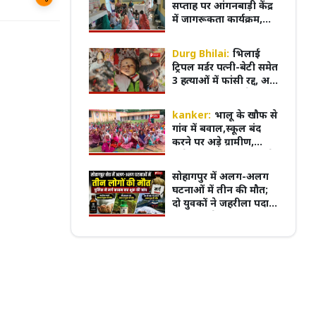
सप्ताह पर आंगनबाड़ी केंद्र
में जागरूकता कार्यक्रम,
शिशु को मां का पहला दूध
पिलाना आवश्यक
Durg Bhilai:
भिलाई
पुरानी बसों के नियम पर बवाल, 7 अगस्त
ट्रिपल मर्डर पत्नी-बेटी समेत
्चितकालीन हड़ताल पर जाएंगे प्राइवेट बस
प्रदेश का सबसे पुराना GRMC बनेगा मध्य प्रदेश
3 हत्याओं में फांसी रद्द, अब
्स
की पहली मेडिकल यूनिवर्सिटी
आखिरी सांस तक जेल में
रहेगा रवि शर्मा
kanker:
भालू के खौफ से
गांव में बवाल,स्कूल बंद
करने पर अड़े ग्रामीण,
कलेक्टर-विधायक को मौके
पर बुलाने की मांग
सोहागपुर में अलग-अलग
घटनाओं में तीन की मौत;
दो युवकों ने जहरीला पदार्थ
का किया सेवन, अज्ञात वृद्ध
का शव पटरियों पर मिला