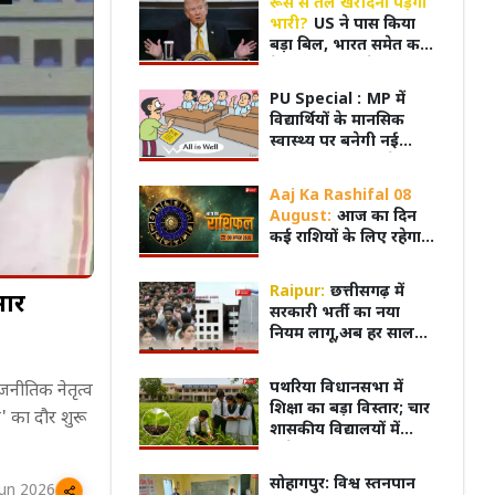
रूस से तेल खरीदना पड़ेगा
भारी?
US ने पास किया
बड़ा बिल, भारत समेत कई
देशों पर 100% टैरिफ का
खतरा
PU Special :
MP में
विद्यार्थियों के मानसिक
स्वास्थ्य पर बनेगी नई
नीति, हर स्कूल-कॉलेज में
होंगे काउंसलर
Aaj Ka Rashifal 08
August:
आज का दिन
कई राशियों के लिए रहेगा
भारी, सोच-समझकर उठाएं
हर कदम, नहीं तो हो सकता
Raipur:
छत्तीसगढ़ में
मार
है नुकसान
सरकारी भर्ती का नया
नियम लागू,अब हर साल
अगस्त में आएगा भर्ती
कैलेंडर, पूरी प्रक्रिया होगी
ाशिफल: किसे मिलेगा
संगीत, संस्कृति और नृत्य...! BRICS
महाभार
पथरिया विधानसभा में
जनीतिक नेतृत्व
ऑनलाइन
किसके रिश्ते में आएगा
Cultural Event में झूम उठा भोपाल
लिए सौ
शिक्षा का बड़ा विस्तार; चार
' का दौर शुरू
बदला
शासकीय विद्यालयों में
खुलेगा कृषि संकाय,
विद्यार्थियों को घर के पास
सोहागपुर: विश्व स्तनपान
Jun 2026
मिलेगी आधुनिक शिक्षा