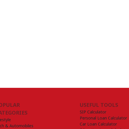
OPULAR
USEFUL TOOLS
SIP Calculator
ATEGORIES
Personal Loan Calculator
festyle
Car Loan Calculator
ch & Automobiles