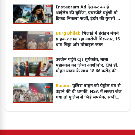
Instagram Ad देखकर कराई
थाईलैंड की बुकिंग, एयरपोर्ट पहुंची तो
टिकट निकला फर्जी, इंदौर की युवती से
43 हजार की ठगी
Durg Bhilai:
भिलाई में हेरोइन बेचने
ग्राहक तलाश रहा आरोपी गिरफ्तार, 15
ग्राम चिट्टा और मोबाइल जब्त
उज्जैन पहुंचे CJI सूर्यकांत, बाबा
महाकाल का लिया आशीर्वाद, CM डॉ.
मोहन यादव के साथ 18.66 करोड़ की
परियोजना का शुभारंभ
Raipur:
पुलिस वाहन को पेट्रोल बम से
उड़ाने की दी धमकी, NSA में लल्ला जेल
गया तो पुलिस से भिड़े समर्थक, सभी
आरोपी गिरफ्तार