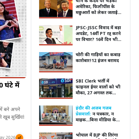
चीन के कदम पर भड़का
अमेरिका, फिलीपींस के
मछुआरों को लेकर जताई
चिंता
JPSC-JSSC विवाद में बड़ा
अपडेट, 14वीं PT रद्द करने
पर विचार? 16वें दिन भी
जारी छात्रों का आंदोलन
चोरी की गाड़ियों का कबाड़
कारोबार!12 इंजन बरामद
SBI Clerk भर्ती में
घंटे में
फाइनल ईयर वालों को भी
मौका, 27 अगस्त तक
आवेदन; जानें पूरी शर्तें
इंदौर की अजब गजब
ID बदलने का मौका!
उज्जैन में हैंडलूम सेंटर शुरू, महिलाओं को
दुनिया
में बने अपने
प्रेसवार्ता:
न पत्रकार, न
पडेट में बिना नया
प्रशिक्षण के साथ आत्मनिर्भर बनने और
से भी 
खूब सुर्खियां
माइक...बिना मीडिया के
Username बदल सकेंगे
15-20 हजार रुपये कमाने का अवसर!
डीसीपी ने कर ली press
conference
भोपाल में BJP की तिरंगा
ay 2026