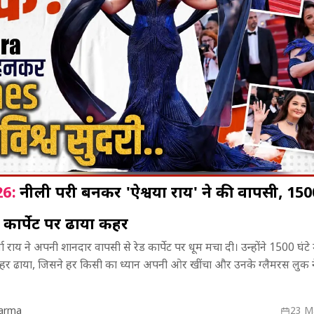
6:
नीली परी बनकर 'ऐश्वर्या राय' ने की वापसी, 1500 
ेड कार्पेट पर ढाया कहर
्षण और
दुनिया का सबसे छोटा युद्ध ब्रिटेन-
पुरानी Gmail 
्या राय ने अपनी शानदार वापसी से रेड कार्पेट पर धूम मचा दी। उन्होंने 1500 घंटे 
इंस्पेक्शन
जांजीबार के बीच सिर्फ 38 मिनट चला,
Google के नए अ
 कहर ढाया, जिसने हर किसी का ध्यान अपनी ओर खींचा और उनके ग्लैमरस लुक ने 
ं बढ़ी सतर्कता
जानिए जंग की पूरी ऐतिहासिक कहानी।
अकाउंट बनाए 
यूजर्स।
karma
23 M