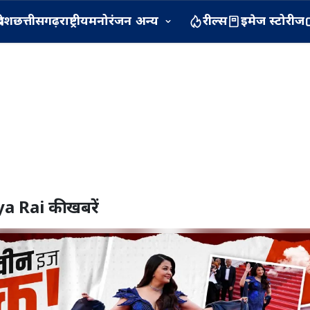
रदेश
छत्तीसगढ़
राष्ट्रीय
मनोरंजन
अन्य
रील्स
इमेज स्टोरीज
a Rai
की खबरें