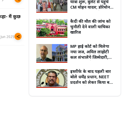
यात्रा शुरू, बुलेट से पहुंचे
CM मोहन यादव; डोरेमोन
और मोटू-पतलू बने
कहा- मैं कुछ
आकर्षण
कैदी की मौत की जांच को
चुनौती देने वाली याचिका
लांक' और 'सिग्नेचर' ने बढ़ाई दूरियां,
MP में विद्यार्थियों के मानसिक स्वास्थ्य पर बनेगी
खारिज
ास के फेर में टूटने की कगार पर रिश्ते
नई नीति, हर स्कूल-कॉलेज में होंगे काउंसलर
 Jun 2025
MP हाई कोर्ट को मिलेगा
नया जज, अमित लाहोटी
कल संभालेंगे जिम्मेदारी,
केंद्र सरकार ने जारी की
नियुक्ति अधिसूचना
इस्तीफे के बाद पहली बार
बोले धर्मेंद्र प्रधान, NEET
प्रदर्शन को लेकर किया बड़ा
दावा, बोले- 'Gen Z को
गुमराह...'