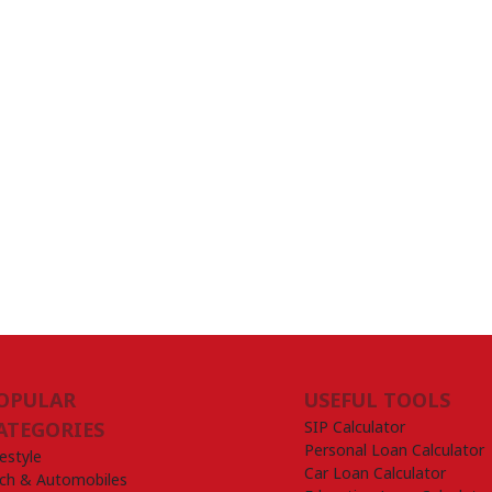
OPULAR
USEFUL TOOLS
SIP Calculator
ATEGORIES
Personal Loan Calculator
festyle
Car Loan Calculator
ch & Automobiles