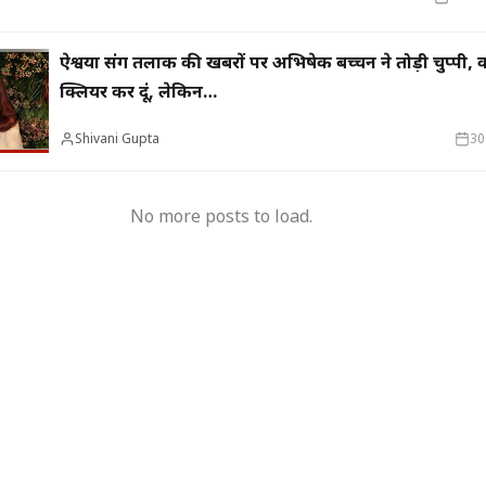
ऐश्वर्या संग तलाक की खबरों पर अभिषेक बच्चन ने तोड़ी चुप्पी, 
क्लियर कर दूं, लेकिन…
, 18 विभागों में 3,161
आयकर विभाग में मैन पॉवर की समृद्धि-मप्र-छग में
‘गलत मू
े केस भी अटके
बढ़ेगी टैक्स वसूली, जुड़ेगा 425 का नया स्टाफ
अंधविश्व
Shivani Gupta
30
No more posts to load.