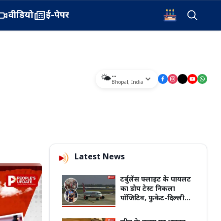
वीडियो
ई-पेपर
--
🌤️
Bhopal
,
India
Latest News
टर्बुलेंस फ्लाइट के पायलट
का डोप टेस्ट निकला
पॉजिटिव, फुकेट-दिल्ली
आने के दौरान 300 फीट
नीचे गिरा था विमान