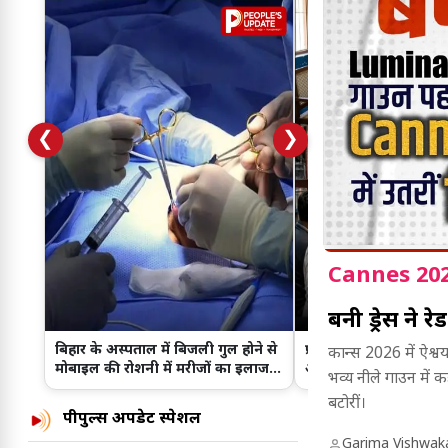
❮
❯
Cannes 202
बनी ड्रेस ने र
बिहार के अस्पताल में बिजली गुल होने से
प्राइवेट कार,औचक निरीक
कान्स 2026 में ऐश्वर
मोबाइल की रोशनी में मरीजों का इलाज
अर्थदंड...! IPS साहब की 
भव्य नीले गाउन में
किया!
स्टाइल से पुलिस महकमे मे
बटोरीं।
पीपुल्स अपडेट स्पेशल
Garima Vishwa