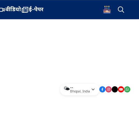
वीडियो
ई-पेपर
--
🌤️
Bhopal
,
India