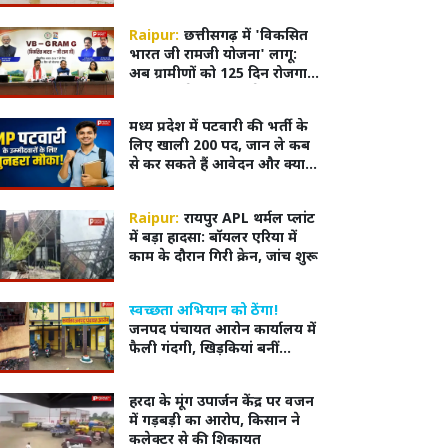
से की जा रही पुलिया निर्माण की
मांग
Raipur:
छत्तीसगढ़ में 'विकसित
भारत जी रामजी योजना' लागू:
अब ग्रामीणों को 125 दिन रोजगार,
गांवों में होंगे 318 तरह के विकास
कार्य
मध्य प्रदेश में पटवारी की भर्ती के
लिए खाली 200 पद, जान ले कब
से कर सकते हैं आवेदन और क्या है
नियम
Raipur:
रायपुर APL थर्मल प्लांट
में बड़ा हादसा: बॉयलर एरिया में
काम के दौरान गिरी क्रेन, जांच शुरू
स्वच्छता अभियान को ठेंगा!
जनपद पंचायत आरोन कार्यालय में
फैली गंदगी, खिड़कियां बनीं
थूकदान
हरदा के मूंग उपार्जन केंद्र पर वजन
में गड़बड़ी का आरोप, किसान ने
कलेक्टर से की शिकायत