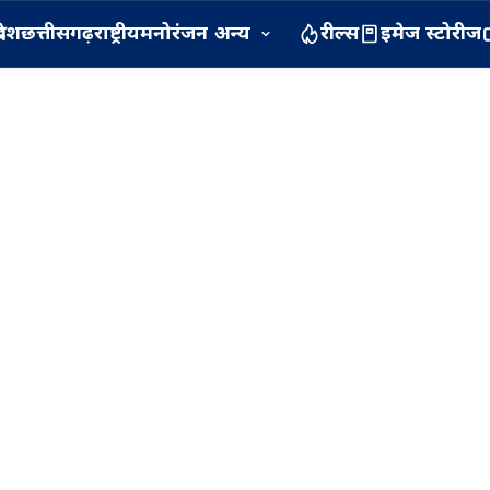
रदेश
छत्तीसगढ़
राष्ट्रीय
मनोरंजन
अन्य
रील्स
इमेज स्टोरीज