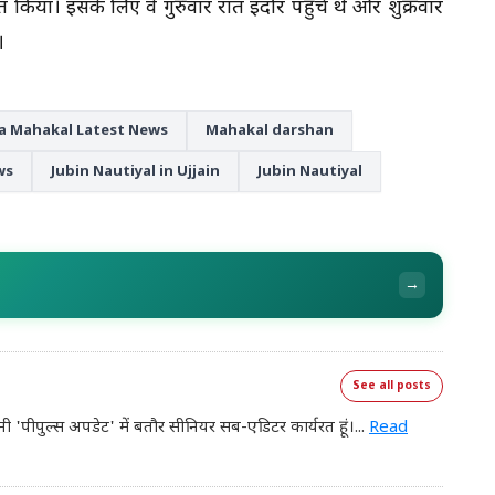
राप्त किया। इसके लिए वे गुरुवार रात इंदौर पहुंचे थे और शुक्रवार
।
a Mahakal Latest News
Mahakal darshan
ws
Jubin Nautiyal in Ujjain
Jubin Nautiyal
→
See all posts
नी 'पीपुल्स अपडेट' में बतौर सीनियर सब-एडिटर कार्यरत हूं।
...
Read