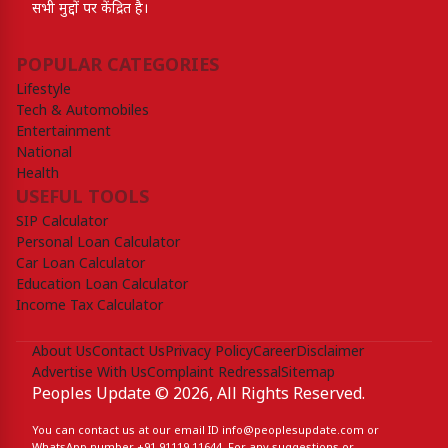
सभी मुद्दों पर केंद्रित है।
POPULAR CATEGORIES
Lifestyle
Tech & Automobiles
Entertainment
National
Health
USEFUL TOOLS
SIP Calculator
Personal Loan Calculator
Car Loan Calculator
Education Loan Calculator
Income Tax Calculator
About Us
Contact Us
Privacy Policy
Career
Disclaimer
Advertise With Us
Complaint Redressal
Sitemap
Peoples Update © 2026, All Rights Reserved.
You can contact us at our email ID
info@peoplesupdate.com
or
WhatsApp number
+91 91119 11644
. For any suggestions or