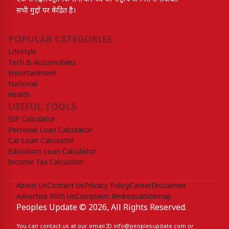
सभी मुद्दों पर केंद्रित है।
POPULAR CATEGORIES
Lifestyle
Tech & Automobiles
Entertainment
National
Health
USEFUL TOOLS
SIP Calculator
Personal Loan Calculator
Car Loan Calculator
Education Loan Calculator
Income Tax Calculator
About Us
Contact Us
Privacy Policy
Career
Disclaimer
Advertise With Us
Complaint Redressal
Sitemap
Peoples Update © 2026, All Rights Reserved.
You can contact us at our email ID
info@peoplesupdate.com
or