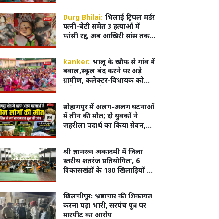
दूध पिलाना आवश्यक
Durg Bhilai:
भिलाई ट्रिपल मर्डर
पत्नी-बेटी समेत 3 हत्याओं में
फांसी रद्द, अब आखिरी सांस तक
जेल में रहेगा रवि शर्मा
kanker:
भालू के खौफ से गांव में
बवाल,स्कूल बंद करने पर अड़े
ग्रामीण, कलेक्टर-विधायक को
मौके पर बुलाने की मांग
सोहागपुर में अलग-अलग घटनाओं
में तीन की मौत; दो युवकों ने
जहरीला पदार्थ का किया सेवन,
अज्ञात वृद्ध का शव पटरियों पर
मिला
श्री ज्ञानरत्न अकादमी में जिला
स्तरीय शतरंज प्रतियोगिता, 6
विकासखंडों के 180 खिलाड़ियों ने
दिखाई प्रतिभा
खिलचीपुर: भ्रष्टाचार की शिकायत
करना पड़ा भारी, सरपंच पुत्र पर
मारपीट का आरोप