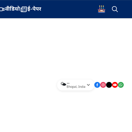
वीडियो
ई-पेपर
--
🌤️
Bhopal
,
India