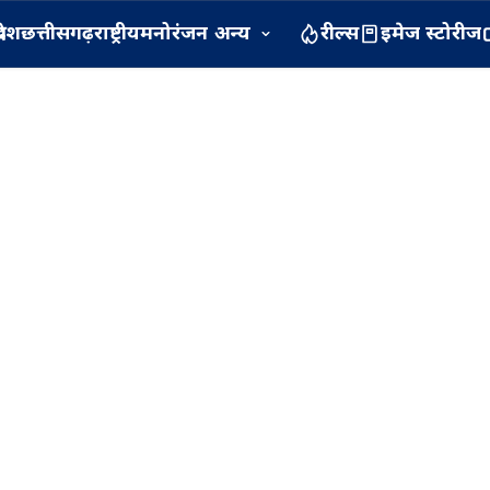
रदेश
छत्तीसगढ़
राष्ट्रीय
मनोरंजन
अन्य
रील्स
इमेज स्टोरीज