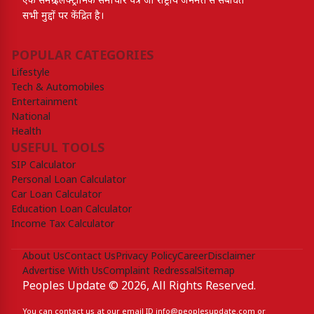
एक समग्र इलेक्ट्रॉनिक समाचार पत्र जो राष्ट्रीय जनमत से संबंधित
सभी मुद्दों पर केंद्रित है।
POPULAR CATEGORIES
Lifestyle
Tech & Automobiles
Entertainment
National
Health
USEFUL TOOLS
SIP Calculator
Personal Loan Calculator
Car Loan Calculator
Education Loan Calculator
Income Tax Calculator
About Us
Contact Us
Privacy Policy
Career
Disclaimer
Advertise With Us
Complaint Redressal
Sitemap
Peoples Update © 2026, All Rights Reserved.
You can contact us at our email ID
info@peoplesupdate.com
or