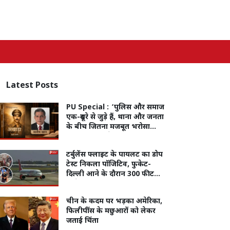
Latest
Posts
PU Special :
‘पुलिस और समाज
एक-दूसरे से जुड़े हैं, थाना और जनता
के बीच जितना मजबूत भरोसा
होगा, अपराध से लड़ना उतना ही
आसान होगा’
टर्बुलेंस फ्लाइट के पायलट का डोप
टेस्ट निकला पॉजिटिव, फुकेट-
दिल्ली आने के दौरान 300 फीट
नीचे गिरा था विमान
चीन के कदम पर भड़का अमेरिका,
फिलीपींस के मछुआरों को लेकर
जताई चिंता