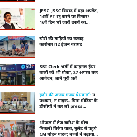
JPSC-JSSC विवाद में बड़ा अपडेट,
14वीं PT रद्द करने पर विचार?
16वें दिन भी जारी छात्रों का
आंदोलन
चोरी की गाड़ियों का कबाड़
कारोबार!12 इंजन बरामद
SBI Clerk भर्ती में फाइनल ईयर
वालों को भी मौका, 27 अगस्त तक
आवेदन; जानें पूरी शर्तें
इंदौर की अजब गजब प्रेसवार्ता:
न
पत्रकार, न माइक...बिना मीडिया के
डीसीपी ने कर ली press
conference
भोपाल में तेज बारिश के बीच
निकली तिरंगा यात्रा, बुलेट से पहुंचे
CM मोहन यादव; बच्चों ने बढ़ाया