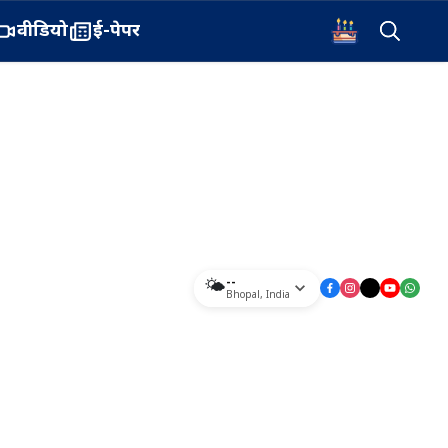
वीडियो
ई-पेपर
--
🌤️
Bhopal
,
India