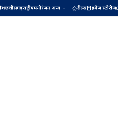
रदेश
छत्तीसगढ़
राष्ट्रीय
मनोरंजन
अन्य
रील्स
इमेज स्टोरीज