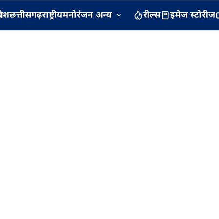
रदेश
छत्तीसगढ़
राष्ट्रीय
मनोरंजन
अन्य
रील्स
इमेज स्टोरीज