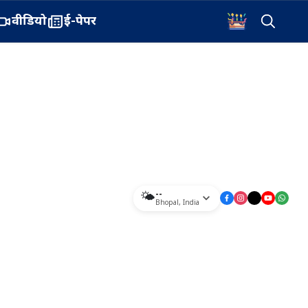
वीडियो
ई-पेपर
--
🌤️
Bhopal
,
India