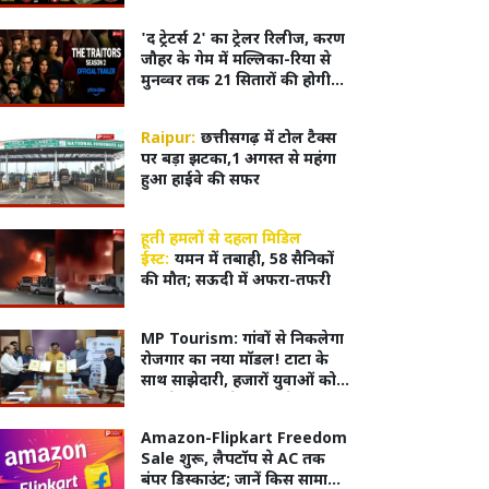
बनाकर फर्जी दस्तखत से फर्म से
किया बाहर
'द ट्रेटर्स 2' का ट्रेलर रिलीज, करण
जौहर के गेम में मल्लिका-रिया से
मुनव्वर तक 21 सितारों की होगी
टक्कर
Raipur:
छत्तीसगढ़ में टोल टैक्स
पर बड़ा झटका,1 अगस्त से महंगा
हुआ हाईवे की सफर
हूती हमलों से दहला मिडिल
ईस्ट:
यमन में तबाही, 58 सैनिकों
की मौत; सऊदी में अफरा-तफरी
MP Tourism: गांवों से निकलेगा
रोजगार का नया मॉडल! टाटा के
साथ साझेदारी, हजारों युवाओं को
मिलेंगे रोजगार के नए मौके
Amazon-Flipkart Freedom
Sale शुरू, लैपटॉप से AC तक
बंपर डिस्काउंट; जानें किस सामान