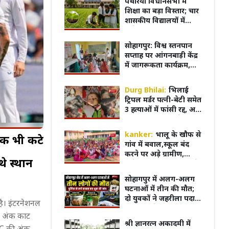
पथरिया विधानसभा में
ऑनलाइन
शिक्षा का बड़ा विस्तार; चार
शासकीय विद्यालयों में
खुलेगा कृषि संकाय,
विद्यार्थियों को घर के पास
सोहागपुर: विश्व स्तनपान
मिलेगी आधुनिक शिक्षा
सप्ताह पर आंगनबाड़ी केंद्र
में जागरूकता कार्यक्रम,
शिशु को मां का पहला दूध
पिलाना आवश्यक
Durg Bhilai:
भिलाई
ट्रिपल मर्डर पत्नी-बेटी समेत
3 हत्याओं में फांसी रद्द, अब
आखिरी सांस तक जेल में
रहेगा रवि शर्मा
kanker:
भालू के खौफ से
अंक भी कटे
गांव में बवाल,स्कूल बंद
करने पर अड़े ग्रामीण,
े स्थान
कलेक्टर-विधायक को मौके
पर बुलाने की मांग
म का किरदार निभाने के
ट्रेलर के बाद बढ़ा क्रेज...! फिल्म
भोपाल म
सोहागपुर में अलग-अलग
ने खुद को कैसे पूरी तरह
'Batwara 1947' के प्रमोशन के लिए
फूटा ग
घटनाओं में तीन की मौत;
Ahmedabad पहुंचे Sunny Deol
जोरदार 
दो युवकों ने जहरीला पदार्थ
 है। इंटरनेशनल
का किया सेवन, अज्ञात वृद्ध
C) अंक काट
का शव पटरियों पर मिला
श्री ज्ञानरत्न अकादमी में