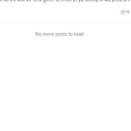
ों की मैच फीस का 10% जुर्माना भी लगाया है। इस कार्रवाई के बाद इंग्लैंड 
 तीसरे स्थान पर खिसक गया है।
16 
मुख्यमंत्री का किस्सा-
नेहरू के विरोध पर कांग्रेस
दुए,भालू और जंगली
से बाहर हुए; एक साथ तीन चुनाव हारने का रिकॉर्ड,
15 साल 
 गया खूंखार बाघ 'PN
विधायकों की किडनैपिंग के बाद सीएम बने डीपी
से अनिश
No more posts to load.
मिश्र
ऑपरेटर