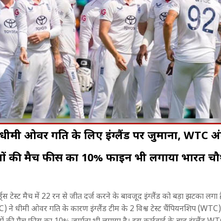
 में धीमी ओवर गति के लिए इंग्लैंड पर जुर्माना, WTC 
ों की मैच फीस का 10% फाइन भी लगाया भारत चौथ
िसे मिलेगा
संगीत, संस्कृति और नृत्य...! BRICS
महाभारत में भी
्ते में आएगा
Cultural Event में झूम उठा भोपाल
लिए सौरव गुर्जर 
बदला?
स टेस्ट मैच में 22 रन से जीत दर्ज करने के बावजूद इंग्लैंड को बड़ा झटका लगा
C) ने धीमी ओवर गति के कारण इंग्लैंड टीम के 2 विश्व टेस्ट चैंपियनशिप (WT