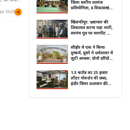
WTC की अंक
जिला स्तरीय शतरंज
प्रतियोगिता, 6 विकासखंडों
Jul 2025
के 180 खिलाड़ियों ने
दिखाई प्रतिभा
खिलचीपुर: भ्रष्टाचार की
पुरानी बसों के नियम पर बवाल, 7 अगस्त
शिकायत करना पड़ा भारी,
्चितकालीन हड़ताल पर जाएंगे प्राइवेट बस
प्रदेश का सबसे पुराना GRMC बनेगा मध्य प्रदेश
सरपंच पुत्र पर मारपीट का
्स
की पहली मेडिकल यूनिवर्सिटी
आरोप
सीहोर मे एक ने किया
दुष्कर्म, दूसरे ने धर्मशाला में
लूटी आबरू; दोनों दरिंदों
को ताउम्र जेल
1.5 करोड का 25 हजार
लीटर गोवर्धन घी जब्त,
इंदौर जिला प्रशासन की
बड़ी कार्रवाई