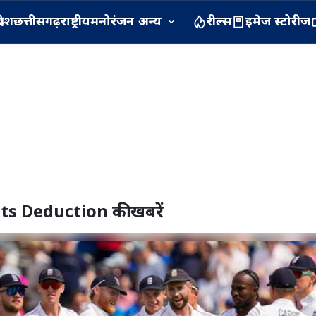
रदेश
छत्तीसगढ़
राष्ट्रीय
मनोरंजन
अन्य
रील्स
इमेज स्टोरीज
ts Deduction
की खबरें