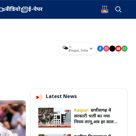
वीडियो
ई-पेपर
--
🌤️
Bhopal
,
India
Latest News
Raipur:
छत्तीसगढ़ में
सरकारी भर्ती का नया
नियम लागू,अब हर साल
अगस्त में आएगा भर्ती
कैलेंडर, पूरी प्रक्रिया होगी