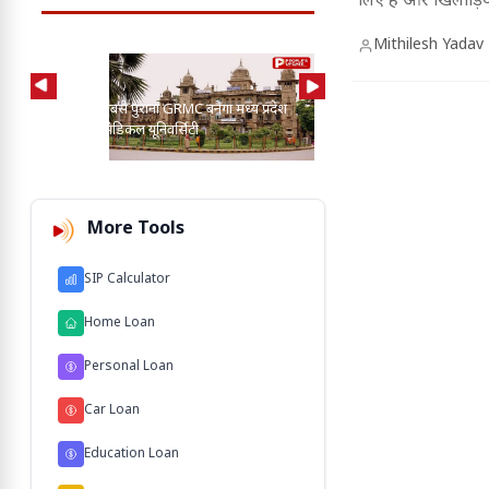
लिए हैं और खिलाड़िय
तालिका में दूसरे से
Mithilesh Yadav
AI की मदद से 2-3 बाघ, तें
प्रदेश का सबसे पुराना GRMC बनेगा मध्य प्रदेश
कुत्तों के बीच खोज निकाला
की पहली मेडिकल यूनिवर्सिटी
103 M'
More Tools
SIP Calculator
Home Loan
Personal Loan
Car Loan
Education Loan