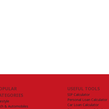
OPULAR
USEFUL TOOLS
SIP Calculator
ATEGORIES
Personal Loan Calculator
festyle
Car Loan Calculator
ch & Automobiles