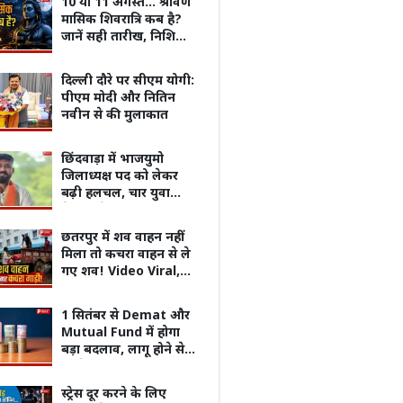
10 या 11 अगस्त... श्रावण
मासिक शिवरात्रि कब है?
जानें सही तारीख, निशिता
काल और शुभ मुहूर्त
दिल्ली दौरे पर सीएम योगी:
पीएम मोदी और नितिन
नवीन से की मुलाकात
छिंदवाड़ा में भाजयुमो
जिलाध्यक्ष पद को लेकर
बढ़ी हलचल, चार युवा
नेताओं के नाम चर्चा में
छतरपुर में शव वाहन नहीं
मिला तो कचरा वाहन से ले
गए शव! Video Viral,
जांच शुरू
हास: भारत छोड़ो
8 अगस्त का राशिफल: पैसों के फैसलों में
बड़े प्
1 सितंबर से Demat और
र अफगानिस्तान की
न करें जल्दबाजी ,आज इन राशि वालो को
राज...!
Mutual Fund में होगा
 इस दिन हुईं प्रमुख
रहना होगा सतर्क
बड़ी तै
बड़ा बदलाव, लागू होने से
एं।
पहले जान लें नॉमिनी को
लेकर ये काम के नियम
स्ट्रेस दूर करने के लिए