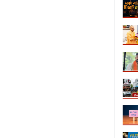
...! प्रदेश के
एक के बाद एक बदलाव...! केंद्र के शिक्षा
8 अगस्त का इति
ट, पन्ना-
मंत्रियों की कुर्सी क्यों नहीं टिकती?
आंदोलन से लेक
श के आसार
आजादी तक, जानिए
ऐतिहासिक घटना