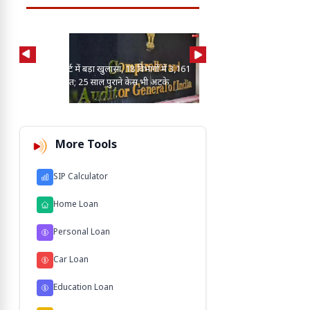
CAG रिपोर्ट में बड़ा खुलासा, 18 विभागों में 3,161
आयकर विभाग में मैन पॉवर की
मामले लंबित; 25 साल पुराने केस भी अटके
बढ़ेगी टैक्स वसूली, जुड़ेगा 
More Tools
SIP Calculator
Home Loan
Personal Loan
Car Loan
Education Loan