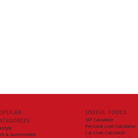
OPULAR
USEFUL TOOLS
SIP Calculator
ATEGORIES
Personal Loan Calculator
festyle
Car Loan Calculator
ch & Automobiles