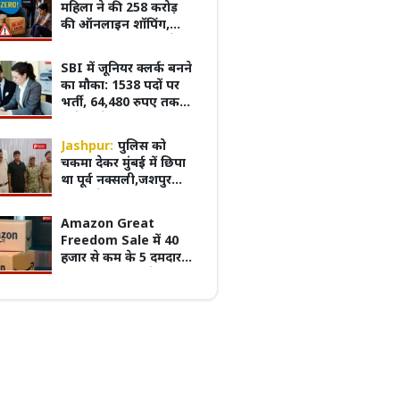
महिला ने की 258 करोड़
की ऑनलाइन शॉपिंग,
वजह जानकर रह जाएंगे
हैरान
SBI में जूनियर क्लर्क बनने
का मौका: 1538 पदों पर
का सबसे पुराना GRMC बनेगा मध्य प्रदेश की
CAG रिपोर्ट में बड़ा खुलासा, 18 विभागों में 3,
भर्ती, 64,480 रुपए तक
डिकल यूनिवर्सिटी
मामले लंबित; 25 साल पुराने केस भी अटके
मिलेगी सैलरी
Jashpur:
पुलिस को
चकमा देकर मुंबई में छिपा
था पूर्व नक्सली,जशपुर
पुलिस ने दबोचा,
Amazon Great
Freedom Sale में 40
हजार से कम के 5 दमदार
फोन, OnePlus से iQOO
तक पर बड़ी बचत