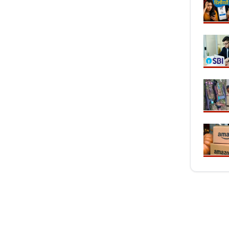
 समृद्धि-मप्र-छग में
‘गलत मूलांक' और 'सिग्नेचर' ने बढ़ाई दूरियां,
प्रदेश 
425 का नया स्टाफ
अंधविश्वास के फेर में टूटने की कगार पर रिश्ते
पहली मे