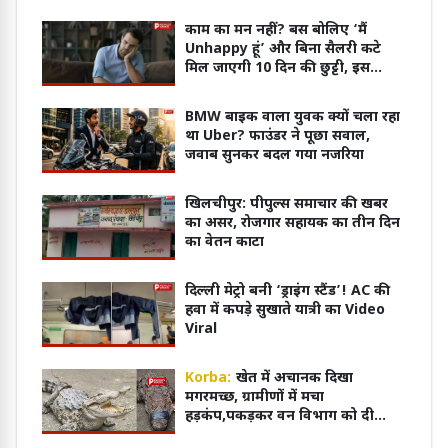
काम का मन नहीं? बस बोलिए ‘मैं
Unhappy हूं’ और बिना सैलरी कटे
मिल जाएगी 10 दिन की छुट्टी, इस
कंपनी की Unhappy Leave वायरल
BMW बाइक वाला युवक क्यों चला रहा
था Uber? फाउंडर ने पूछा सवाल,
जवाब सुनकर बदल गया नजरिया
खिलचीपुर: पीपुल्स समाचार की खबर
का असर, रोजगार सहायक का तीन दिन
का वेतन काटा
दिल्ली मेट्रो बनी ‘ड्राइंग स्टैंड’! AC की
हवा में कपड़े सुखाते यात्री का Video
Viral
Korba:
खेत में अचानक दिखा
मगरमच्छ, ग्रामीणों में मचा
हड़कंप,पकड़कर वन विभाग को दी
सूचना