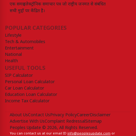
एक समग्र इलेक्ट्रॉनिक समाचार पत्र जो राष्ट्रीय जनमत से संबंधित
सभी मुद्दों पर केंद्रित है।
POPULAR CATEGORIES
Lifestyle
Tech & Automobiles
Entertainment
National
Health
USEFUL TOOLS
SIP Calculator
Personal Loan Calculator
Car Loan Calculator
Education Loan Calculator
Income Tax Calculator
About Us
Contact Us
Privacy Policy
Career
Disclaimer
Advertise With Us
Complaint Redressal
Sitemap
Peoples Update © 2026, All Rights Reserved.
You can contact us at our email ID
info@peoplesupdate.com
or