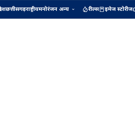
रदेश
छत्तीसगढ़
राष्ट्रीय
मनोरंजन
अन्य
रील्स
इमेज स्टोरीज