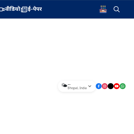
वीडियो
ई-पेपर
--
🌤️
Bhopal
,
India