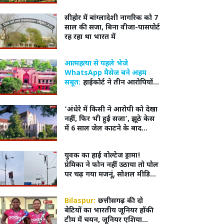
नामांकन
सीहोर में बांग्लादेशी नागरिक को 7
साल की सजा, बिना वीजा-पासपोर्ट
रह रहा था भारत में
आत्महत्या से पहले भेजे
WhatsApp मैसेज बने अहम
सबूत:
हाईकोर्ट ने तीन आरोपियों
की जमानत ठुकराई
‘अंधेरे में किसी ने आरोपी को देखा
नहीं, फिर भी हुई सजा’, झूठे केस
में 6 साल जेल काटने के बाद
हाईकोर्ट ने आरोपी को किया बरी
युवक का हाई वोल्टेज ड्रामा!
प्रेमिका ने फोन नहीं उठाया तो पोल
पर चढ़ गया मजनूं, सोशल मीडिया
पर वायरल हुआ वीडियो
Bilaspur:
छत्तीसगढ़ की दो
बेटियों का भारतीय जूनियर हॉकी
टीम में चयन, जूनियर एशिया