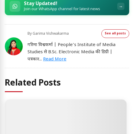
Stay Updated!
→
Join our WhatsApp channel for latest news
By
Garima Vishwakarma
See all posts
गरिमा विश्वकर्मा | People’s Institute of Media
Studies से B.Sc. Electronic Media की डिग्री |
पत्रकार
...
Read More
Related Posts