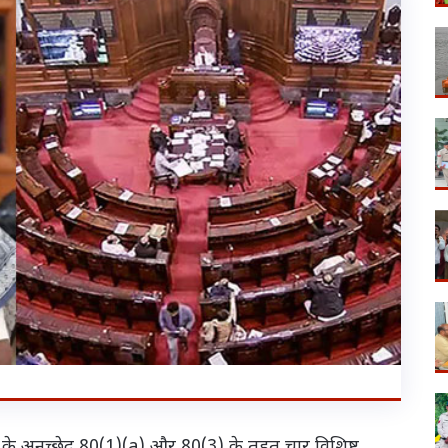
ंविधान के अनुच्छेद 80(1)(a) और 80(3) के तहत चार विशिष्ट