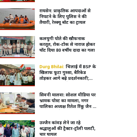
सुलझा
रायसेन: प्राकृतिक आपदाओं से
निपटने के लिए पुलिस ने की
तैयारी, रेस्क्यू बोट का ट्रायल
कलयुगी पोते की खौफनाक
करतूत, रोक-टोक से नाराज होकर
घोंट दिया 80 वर्षीय दादा का गला
Durg Bhilai:
भिलाई में BSP के
खिलाफ फूटा गुस्सा, बैरिकेड
तोड़कर आगे बढ़े प्रदर्शनकारी;
हजारों की भीड़ ने किया जोरदार
प्रदर्शन
सिवनी मालवा: सोशल मीडिया पर
भ्रामक पोस्ट का मामला, नगर
पालिका अध्यक्ष रितेश रिंकू जैन ने
दर्ज कराया केस
उज्जैन कांवड़ लेने जा रहे
श्रद्धालुओं की ट्रैक्टर-ट्रॉली पलटी,
चार घायल