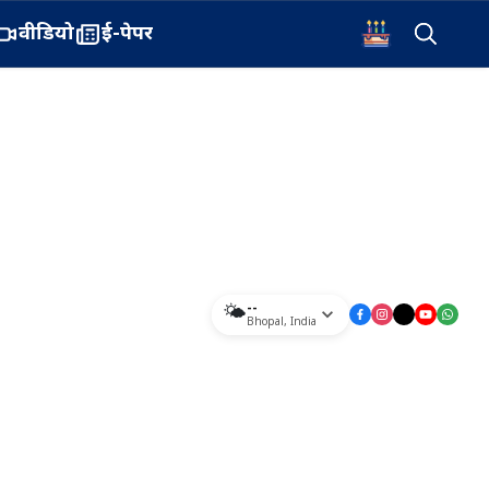
वीडियो
ई-पेपर
--
🌤️
Bhopal
,
India