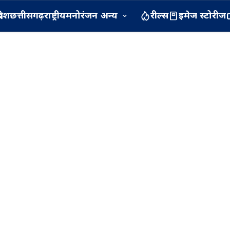
रदेश
छत्तीसगढ़
राष्ट्रीय
मनोरंजन
अन्य
रील्स
इमेज स्टोरीज