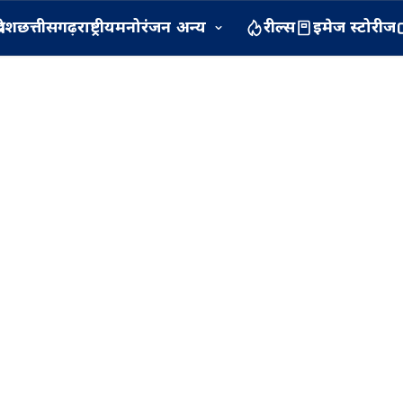
रदेश
छत्तीसगढ़
राष्ट्रीय
मनोरंजन
अन्य
रील्स
इमेज स्टोरीज