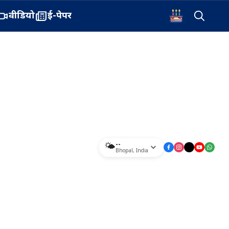
वीडियो
ई-पेपर
--
🌤️
Bhopal
,
India