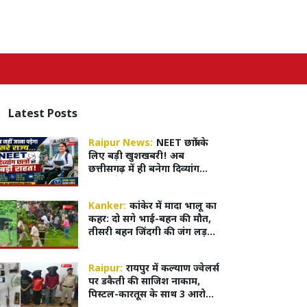
Latest
Posts
Raipur News:
NEET छात्रों के
लिए बड़ी खुशखबरी! अब
छत्तीसगढ़ में ही बनेगा दिव्यांग
सर्टिफिकेट, MBBS एडमिशन हुआ
आसान
Kanker:
कांकेर में मादा भालू का
कहर: दो सगे भाई-बहन की मौत,
तीसरी बहन जिंदगी की जंग लड़
रही,4 घंटे बाद काबू में आया भालू
Raipur:
रायपुर में कल्याण ज्वेलर्स
पर डकैती की साजिश नाकाम,
पिस्टल-कारतूस के साथ 3 आरोपी