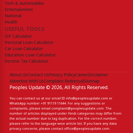
Tech & Automobiles
Entertainment
National
Health
USEFUL TOOLS
SIP Calculator
Personal Loan Calculator
Car Loan Calculator
Education Loan Calculator
Income Tax Calculator
About Us
Contact Us
Privacy Policy
Career
Disclaimer
Advertise With Us
Complaint Redressal
Sitemap
Peoples Update © 2026, All Rights Reserved.
You can contact us at our email ID
info@peoplesupdate.com
or
WhatsApp number
+91 91119 11644
. For any suggestions or
complaints, please email
complaint@peoplesupdate.com
. The
number of articles displayed under Hindi categories may differ from
the actual number due to tag duplication. For the correct number,
please refer to the language-wise article list. If you have any data
privacy concerns, please contact
office@peoplesupdate.com
.