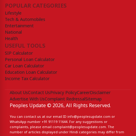
POPULAR CATEGORIES
Lifestyle
Tech & Automobiles
Entertainment
National
Health
USEFUL TOOLS
SIP Calculator
Personal Loan Calculator
Car Loan Calculator
Education Loan Calculator
Income Tax Calculator
About Us
Contact Us
Privacy Policy
Career
Disclaimer
Advertise With Us
Complaint Redressal
Sitemap
Peoples Update © 2026, All Rights Reserved.
You can contact us at our email ID
info@peoplesupdate.com
or
WhatsApp number
+91 91119 11644
. For any suggestions or
complaints, please email
complaint@peoplesupdate.com
. The
number of articles displayed under Hindi categories may differ from