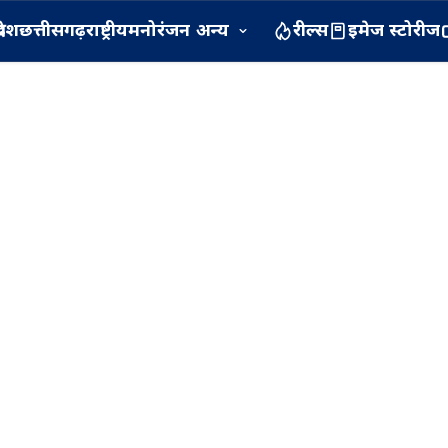
रदेश
छत्तीसगढ़
राष्ट्रीय
मनोरंजन
अन्य
रील्स
इमेज स्टोरीज