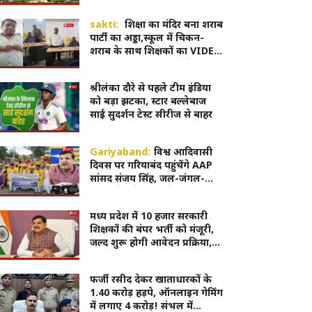
sakti:
शिक्षा का मंदिर बना शराब
पार्टी का अड्डा,स्कूल में चिकन-
शराब के साथ शिक्षकों का VIDEO
वायरल, शिक्षा विभाग ने भेजा
नोटिस
श्रीलंका दौरे से पहले टीम इंडिया
को बड़ा झटका, स्टार बल्लेबाज
साई सुदर्शन टेस्ट सीरीज से बाहर
Gariyaband:
विश्व आदिवासी
दिवस पर गरियाबंद पहुंचेंगे AAP
सांसद संजय सिंह, जल-जंगल-
जमीन के मुद्दे पर करेंगे आवाज
बुलंद
मध्य प्रदेश में 10 हजार सरकारी
शिक्षकों की बंपर भर्ती को मंजूरी,
जल्द शुरू होगी आवेदन प्रक्रिया,
लाखों युवाओं का इंतजार खत्म
फर्जी रसीद देकर खाताधारकों के
1.40 करोड़ हड़पे, ऑनलाइन गेमिंग
में लगाए 4 करोड़! संभल में