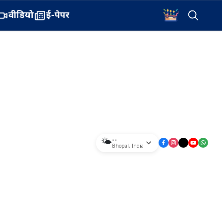
वीडियो
ई-पेपर
--
🌤️
Bhopal
,
India