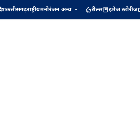
रदेश
छत्तीसगढ़
राष्ट्रीय
मनोरंजन
अन्य
रील्स
इमेज स्टोरीज