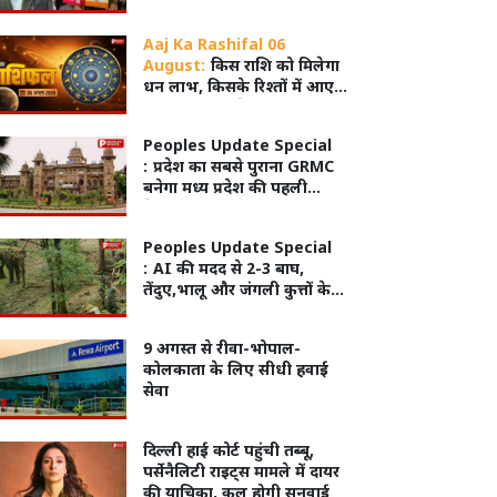
उमर अब्दुल्ला बोले- 'जानबूझकर
नहीं हुआ होगा'
Aaj Ka Rashifal 06
August:
किस राशि को मिलेगा
धन लाभ, किसके रिश्तों में आएगी
मिठास और किसे रहना होगा
सतर्क?
Peoples Update Special
:
प्रदेश का सबसे पुराना GRMC
बनेगा मध्य प्रदेश की पहली
मेडिकल यूनिवर्सिटी
Peoples Update Special
:
AI की मदद से 2-3 बाघ,
तेंदुए,भालू और जंगली कुत्तों के
बीच खोज निकाला गया खूंखार
बाघ 'PN 103 M'
9 अगस्त से रीवा-भोपाल-
कोलकाता के लिए सीधी हवाई
सेवा
दिल्ली हाई कोर्ट पहुंची तब्बू,
पर्सेनैलिटी राइट्स मामले में दायर
की याचिका, कल होगी सुनवाई