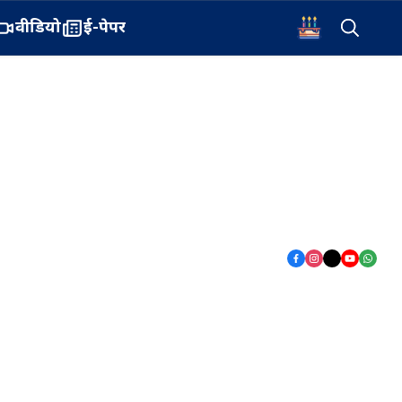
वीडियो
ई-पेपर