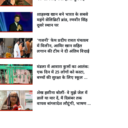
शाहरुख खान बने भारत के सबसे
महंगे सेलिब्रिटी ब्रांड, रणवीर सिंह
दूसरे स्थान पर
'गजनी' फेम प्रदीप रावत पंचतत्व
में विलीन, आमिर खान सहित
लगान की टीम ने दी अंतिम विदाई
मंडला में आवारा कुत्तों का आतंक:
एक दिन में 25 लोगों को काटा,
बच्चों की सुरक्षा के लिए स्कूल और
आंगनबाड़ी बंद
शेख हसीना बोलीं- वे मुझे जेल में
डालें या मार दें, मैं दिसंबर तक
वापस बांग्लादेश लौटूंगी, भाषण के
दौरान कैमरा ऑफ रखा