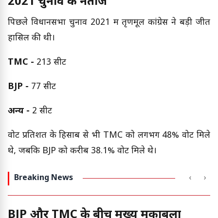
2021 चुनाव के नतीजे
पिछले विधानसभा चुनाव 2021 में तृणमूल कांग्रेस ने बड़ी जीत
हासिल की थी।
TMC -
213 सीटें
BJP -
77 सीटें
अन्य -
2 सीटें
वोट प्रतिशत के हिसाब से भी TMC को लगभग 48% वोट मिले
थे, जबकि BJP को करीब 38.1% वोट मिले थे।
Breaking News
‹
›
BJP और TMC के बीच मुख्य मुकाबला