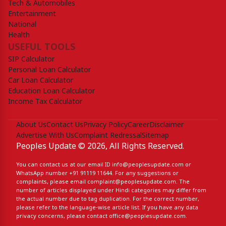
Tech & Automobiles
Entertainment
National
Health
USEFUL TOOLS
SIP Calculator
Personal Loan Calculator
Car Loan Calculator
Education Loan Calculator
Income Tax Calculator
About Us
Contact Us
Privacy Policy
Career
Disclaimer
Advertise With Us
Complaint Redressal
Sitemap
Peoples Update © 2026, All Rights Reserved.
You can contact us at our email ID
info@peoplesupdate.com
or
WhatsApp number
+91 91119 11644
. For any suggestions or
complaints, please email
complaint@peoplesupdate.com
. The
number of articles displayed under Hindi categories may differ from
the actual number due to tag duplication. For the correct number,
please refer to the language-wise article list. If you have any data
privacy concerns, please contact
office@peoplesupdate.com
.