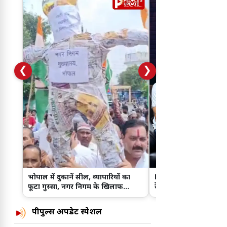
❮
❯
भोपाल में दुकानें सील, व्यापारियों का
Mahabharata के भीम
फूटा गुस्सा, नगर निगम के खिलाफ
रेसलर तक, जानिए Saur
जोरदार प्रदर्शन
दमदार सफर
पीपुल्स अपडेट स्पेशल