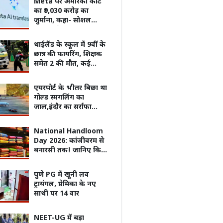
Meta पर अमेरिकी कोर्ट
साबित हुए आरोप?
का ₹9,030 करोड़ का
जुर्माना, कहा- सोशल
मीडिया से युवाओं की मेंटल
हेल्थ पर पड़ा बुरा असर
थाईलैंड के स्कूल में 9वीं के
छात्र की फायरिंग, शिक्षक
समेत 2 की मौत, कई
घायल
एयरपोर्ट के भीतर बिछा था
गोल्ड स्मगलिंग का
जाल,इंदौर का सर्राफा
कारोबारी निकला सरगना
National Handloom
Day 2026: कांजीवरम से
बनारसी तक! जानिए किस
राज्य की कौन-सी हैंडलूम
साड़ी, सबसे ज्यादा है
 जा रहा लखनऊ-कानपुर
MP में मानसून की वापसी, अगले 3 दिन
इलाज क
पुणे PG में खूनी लव
मशहूर
िलेश यादव ने शेयर किया
16 जिलों में भारी बारिश का अलर्ट
सिर पर 
ट्रायंगल, प्रेमिका के नए
हादसा
साथी पर 14 वार
NEET-UG में बड़ा