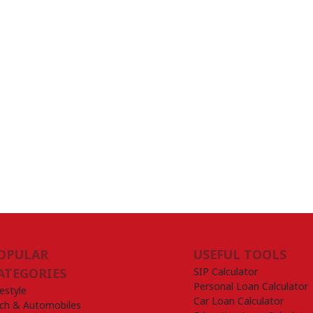
OPULAR
USEFUL TOOLS
SIP Calculator
ATEGORIES
Personal Loan Calculator
festyle
Car Loan Calculator
ch & Automobiles