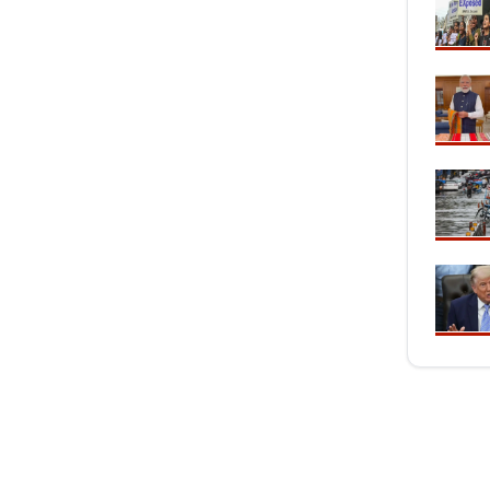
मुख्यमंत्री का किस्सा-
नेहरू के विरोध पर कांग्रेस
दुए,भालू और जंगली
से बाहर हुए; एक साथ तीन चुनाव हारने का रिकॉर्ड,
15 साल 
 गया खूंखार बाघ 'PN
विधायकों की किडनैपिंग के बाद सीएम बने डीपी
से अनिश
मिश्र
ऑपरेटर