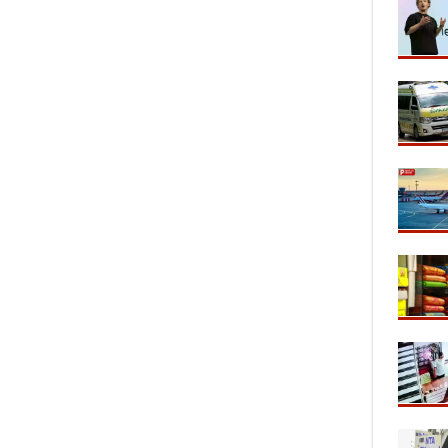
 से WWE
'दिल ना लिया...' गाने से वायरल हुए
पंखे से सुखाया
av Gurjar का
'धूम' पहुंचे रांची, JPSC-JSSC छात्रों का
एक्सप्रेसवे, अख
किया समर्थन!
वायरल Video!