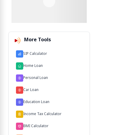
More Tools
SIP Calculator
Home Loan
Personal Loan
Car Loan
Education Loan
Income Tax Calculator
BMI Calculator