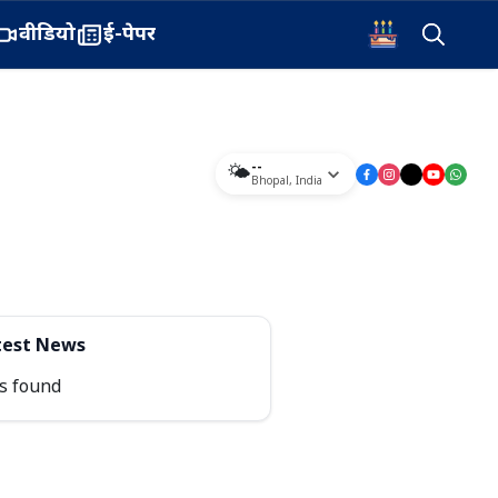
वीडियो
ई-पेपर
--
🌤️
Bhopal
,
India
test News
s found