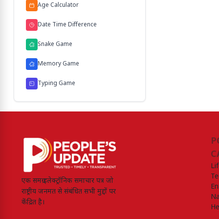
Age Calculator
Date Time Difference
Snake Game
Memory Game
Typing Game
P
C
Li
Te
एक समग्र इलेक्ट्रॉनिक समाचार पत्र जो
En
राष्ट्रीय जनमत से संबंधित सभी मुद्दों पर
Na
केंद्रित है।
He