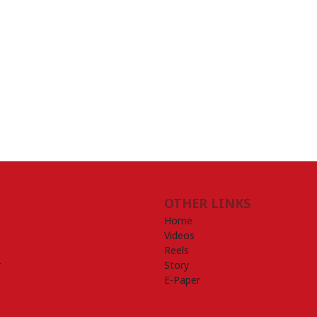
OTHER LINKS
Home
Videos
Reels
r
Story
E-Paper