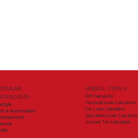
OPULAR
USEFUL TOOLS
SIP Calculator
ATEGORIES
Personal Loan Calculator
festyle
Car Loan Calculator
ch & Automobiles
Education Loan Calculato
tertainment
Income Tax Calculator
tional
alth