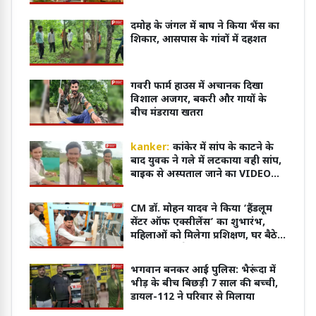
दमोह के जंगल में बाघ ने किया भैंस का
शिकार, आसपास के गांवों में दहशत
गवरी फार्म हाउस में अचानक दिखा
विशाल अजगर, बकरी और गायों के
बीच मंडराया खतरा
kanker:
कांकेर में सांप के काटने के
बाद युवक ने गले में लटकाया वही सांप,
बाइक से अस्पताल जाने का VIDEO
वायरल
CM डॉ. मोहन यादव ने किया ‘हैंडलूम
सेंटर ऑफ एक्सीलेंस’ का शुभारंभ,
महिलाओं को मिलेगा प्रशिक्षण, घर बैठे
कमाई का मिलेगा मौका
भगवान बनकर आई पुलिस: भैरूंदा में
भीड़ के बीच बिछड़ी 7 साल की बच्ची,
डायल-112 ने परिवार से मिलाया