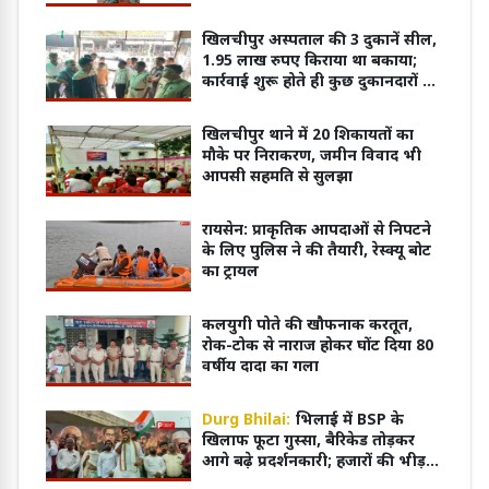
खिलचीपुर अस्पताल की 3 दुकानें सील,
1.95 लाख रुपए किराया था बकाया;
कार्रवाई शुरू होते ही कुछ दुकानदारों ने
जमा की राशि
खिलचीपुर थाने में 20 शिकायतों का
मौके पर निराकरण, जमीन विवाद भी
आपसी सहमति से सुलझा
रायसेन: प्राकृतिक आपदाओं से निपटने
के लिए पुलिस ने की तैयारी, रेस्क्यू बोट
का ट्रायल
कलयुगी पोते की खौफनाक करतूत,
रोक-टोक से नाराज होकर घोंट दिया 80
वर्षीय दादा का गला
Durg Bhilai:
भिलाई में BSP के
खिलाफ फूटा गुस्सा, बैरिकेड तोड़कर
आगे बढ़े प्रदर्शनकारी; हजारों की भीड़ ने
किया जोरदार प्रदर्शन