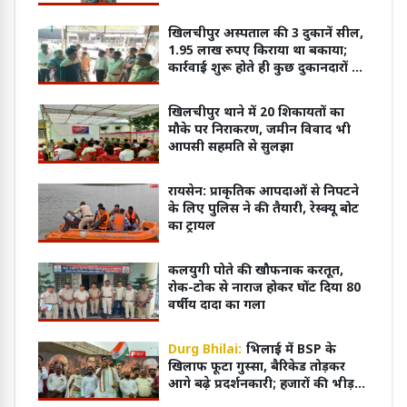
खिलचीपुर अस्पताल की 3 दुकानें सील,
1.95 लाख रुपए किराया था बकाया;
कार्रवाई शुरू होते ही कुछ दुकानदारों ने
जमा की राशि
खिलचीपुर थाने में 20 शिकायतों का
मौके पर निराकरण, जमीन विवाद भी
आपसी सहमति से सुलझा
रायसेन: प्राकृतिक आपदाओं से निपटने
के लिए पुलिस ने की तैयारी, रेस्क्यू बोट
का ट्रायल
कलयुगी पोते की खौफनाक करतूत,
रोक-टोक से नाराज होकर घोंट दिया 80
वर्षीय दादा का गला
Durg Bhilai:
भिलाई में BSP के
खिलाफ फूटा गुस्सा, बैरिकेड तोड़कर
आगे बढ़े प्रदर्शनकारी; हजारों की भीड़ ने
किया जोरदार प्रदर्शन