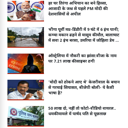
हर घर तिरंगा अभियान का बने हिस्सा,
आजादी के जश्न से पहले PM मोदी की
देशवासियों से अपील
भीगा पूर्वी मप्र-डिंडौरी में 9 घंटे में 6 इंच पानी;
कच्चा मकान ढहने से मासूम की मौत, बालाघाट
में सवा 2 इंच बरसा, उमरिया में जोहिला डेम के
6 गेट खोले
ऑस्ट्रेलिया में नौकरी का झांसा:वीजा के नाम
पर 7.21 लाख की साइबर ठगी
‘मोदी को ठोकने आए थे’ केजरीवाल के बयान
से गरमाई सियासत, बीजेपी बोली- ये कैसी
भाषा है?
50 लाख दो, नहीं तो फोटो-वीडियो वायरल..
धमकी मामले में पार्षद पति से पूछताछ