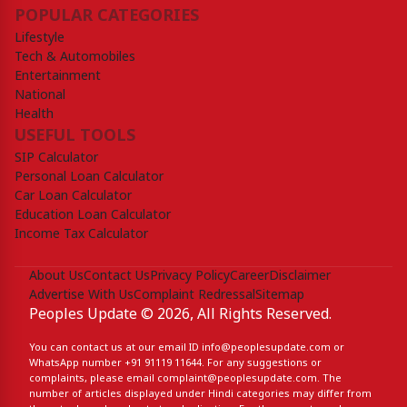
POPULAR CATEGORIES
Lifestyle
Tech & Automobiles
Entertainment
National
Health
USEFUL TOOLS
SIP Calculator
Personal Loan Calculator
Car Loan Calculator
Education Loan Calculator
Income Tax Calculator
About Us
Contact Us
Privacy Policy
Career
Disclaimer
Advertise With Us
Complaint Redressal
Sitemap
Peoples Update © 2026, All Rights Reserved.
You can contact us at our email ID
info@peoplesupdate.com
or
WhatsApp number
+91 91119 11644
. For any suggestions or
complaints, please email
complaint@peoplesupdate.com
. The
number of articles displayed under Hindi categories may differ from