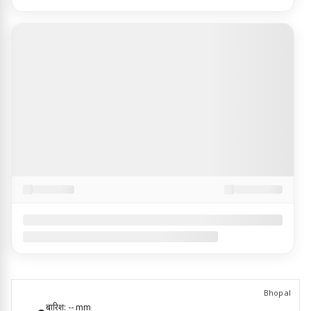
Bhopal
बारिश:
--
mm