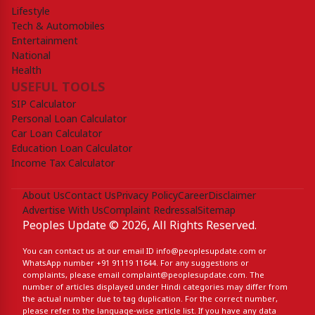
Lifestyle
Tech & Automobiles
Entertainment
National
Health
USEFUL TOOLS
SIP Calculator
Personal Loan Calculator
Car Loan Calculator
Education Loan Calculator
Income Tax Calculator
About Us
Contact Us
Privacy Policy
Career
Disclaimer
Advertise With Us
Complaint Redressal
Sitemap
Peoples Update © 2026, All Rights Reserved.
You can contact us at our email ID
info@peoplesupdate.com
or
WhatsApp number
+91 91119 11644
. For any suggestions or
complaints, please email
complaint@peoplesupdate.com
. The
number of articles displayed under Hindi categories may differ from
the actual number due to tag duplication. For the correct number,
please refer to the language-wise article list. If you have any data