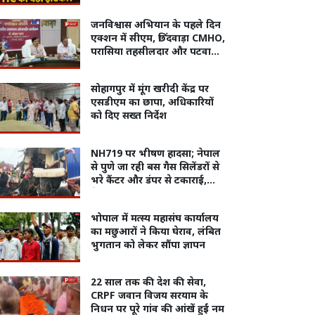
दिए आदेश
जनविश्वास अभियान के पहले दिन
एक्शन में सीएम, छिंदवाड़ा CMHO,
परासिया तहसीलदार और पटवारी
को किया सस्पेंड
सोहागपुर में मूंग खरीदी केंद्र पर
एसडीएम का छापा, अधिकारियों
को दिए सख्त निर्देश
NH719 पर भीषण हादसा; नेपाल
से पुणे जा रही बस गैस सिलेंडरों से
भरे कैंटर और डंपर से टकाराई,
नेपाली महिला की मौत, 15 घायल
भोपाल में मत्स्य महासंघ कार्यालय
का मछुआरों ने किया घेराव, लंबित
भुगतान को लेकर सौंपा ज्ञापन
22 साल तक की देश की सेवा,
CRPF जवान विजय सरयाम के
निधन पर पूरे गांव की आंखें हुईं नम