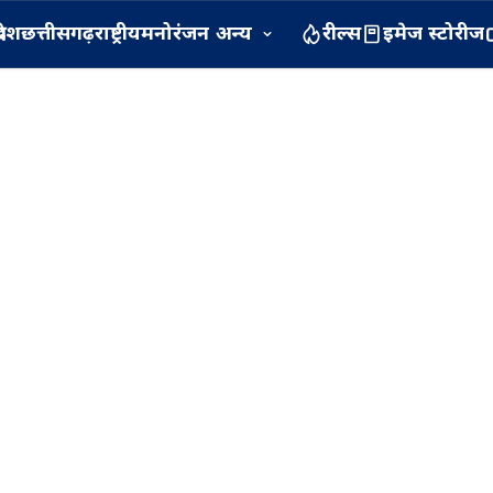
रदेश
छत्तीसगढ़
राष्ट्रीय
मनोरंजन
अन्य
रील्स
इमेज स्टोरीज