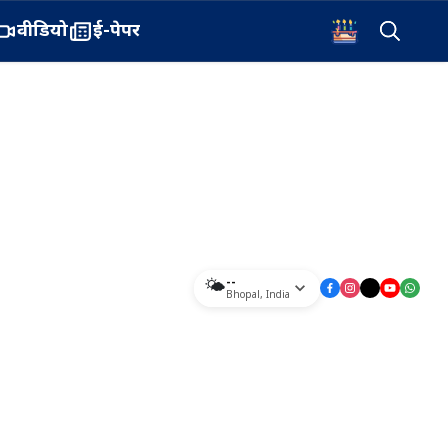
वीडियो
ई-पेपर
--
🌤️
Bhopal
,
India