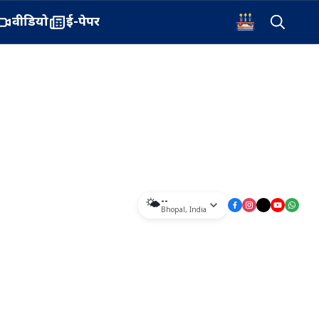
वीडियो
ई-पेपर
--
🌤️
Bhopal
,
India