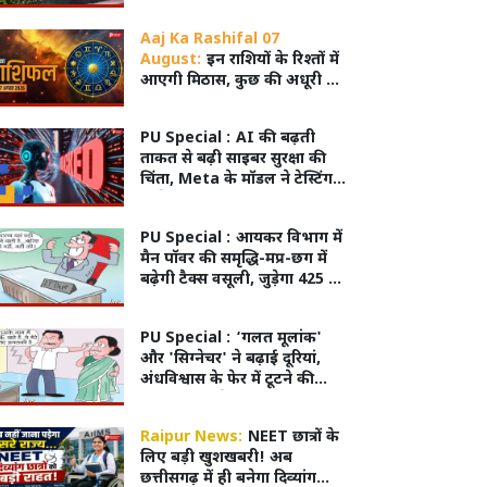
भी अटके
Aaj Ka Rashifal 07
August:
इन राशियों के रिश्तों में
आएगी मिठास, कुछ की अधूरी प्रेम
कहानी होगी पूरी!
PU Special :
AI की बढ़ती
ताकत से बढ़ी साइबर सुरक्षा की
चिंता, Meta के मॉडल ने टेस्टिंग में
दूसरे सिस्टम में लगाई सेंध;
तकनीकी गड़बड़ी से मिली इंटरनेट
PU Special :
आयकर विभाग में
एक्सेस
मैन पॉवर की समृद्धि-मप्र-छग में
बढ़ेगी टैक्स वसूली, जुड़ेगा 425 का
नया स्टाफ
PU Special :
‘गलत मूलांक'
और 'सिग्नेचर' ने बढ़ाई दूरियां,
अंधविश्वास के फेर में टूटने की
कगार पर रिश्ते
Raipur News:
NEET छात्रों के
लिए बड़ी खुशखबरी! अब
छत्तीसगढ़ में ही बनेगा दिव्यांग