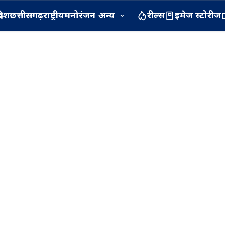
रदेश
छत्तीसगढ़
राष्ट्रीय
मनोरंजन
अन्य
रील्स
इमेज स्टोरीज