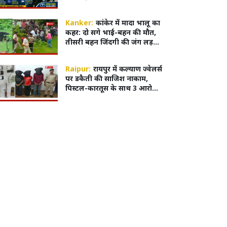
सर्टिफिकेट, MBBS एडमिशन हुआ
आसान
Kanker:
कांकेर में मादा भालू का
कहर: दो सगे भाई-बहन की मौत,
तीसरी बहन जिंदगी की जंग लड़
रही,4 घंटे बाद काबू में आया भालू
Raipur:
रायपुर में कल्याण ज्वेलर्स
पर डकैती की साजिश नाकाम,
पिस्टल-कारतूस के साथ 3 आरोपी
गिरफ्तार