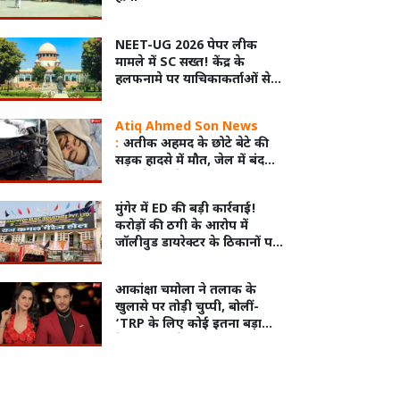
NEET-UG 2026 पेपर लीक
मामले में SC सख्त! केंद्र के
हलफनामे पर याचिकाकर्ताओं से
मांगा जवाब
Atiq Ahmed Son News
:
अतीक अहमद के छोटे बेटे की
सड़क हादसे में मौत, जेल में बंद
भाई से मिलने जा रहा था
मुंगेर में ED की बड़ी कार्रवाई!
करोड़ों की ठगी के आरोप में
जॉलीवुड डायरेक्टर के ठिकानों पर
छापा
आकांक्षा चमोला ने तलाक के
खुलासे पर तोड़ी चुप्पी, बोलीं-
‘TRP के लिए कोई इतना बड़ा
फैसला नहीं लेता’