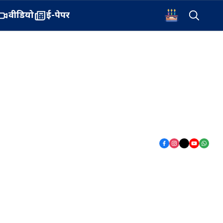
वीडियो
ई-पेपर