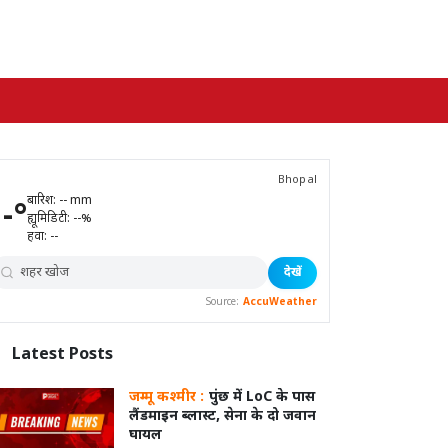
Bhopal
बारिश:
--
mm
--
°
ह्यूमिडिटी:
--
%
हवा:
--
देखें
Source:
AccuWeather
Latest
Posts
जम्मू कश्मीर :
पुंछ में LoC के पास
लैंडमाइन ब्लास्ट, सेना के दो जवान
घायल