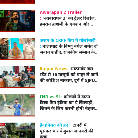
Awarapan 2 Trailer
:
'आवारापन 2' का ट्रेलर रिलीज,
इमरान हाशमी के एक्शन और
डायलॉग ने बढ़ाया रोमांच
असम के CRPF कैंप में गोलीबारी
:
बालाघाट के विष्णु बघेल समेत दो
जवान शहीद, राजकीय सम्मान के
साथ होगा अंतिम संस्कार
Raipur News:
भाठागांव बस
स्टैंड से 16 मासूमों को बाहर ले जाने
की कोशिश नाकाम, दुर्ग में SJPU
ने किया रेस्क्यू, कथित नियोक्ता
हिरासत में,
IND vs SL:
कोलबों में डाउन
दिखा टिम इंडिया का ये खिलाड़ी,
जितने के लिए करनी होगी बेहतर
बल्लेबाजी
हैवानियत की हद!
टापरी में
घुसकर चार बेजुबान जानवरों की
हत्या